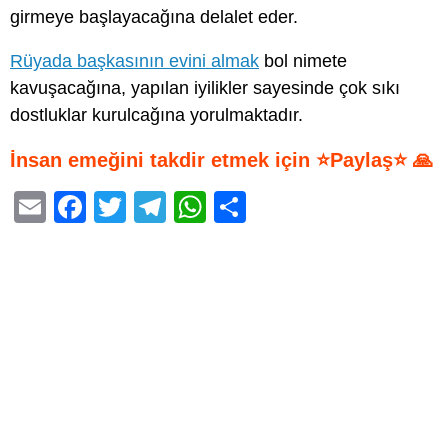
girmeye başlayacağına delalet eder.
Rüyada başkasının evini almak
bol nimete
kavuşacağına, yapılan iyilikler sayesinde çok sıkı
dostluklar kurulcağına yorulmaktadır.
İnsan emeğini takdir etmek için ⭐Paylaş⭐ 🙏
E
F
T
T
W
S
m
a
wi
el
h
h
ail
c
tt
e
at
ar
e
er
gr
s
e
b
a
A
o
m
p
o
p
k