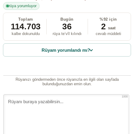
rüya yorumluyor
Toplam
Bugün
%92 için
114.703
36
2
saat
kalbe dokunuldu
rüya te’vîl kılındı
cevab müddeti
Rüyam yorumlandı mı?
Rüyanızı göndermeden önce rüyanızla en ilgili olan sayfada
bulunduğunuzdan emin olun.
1000