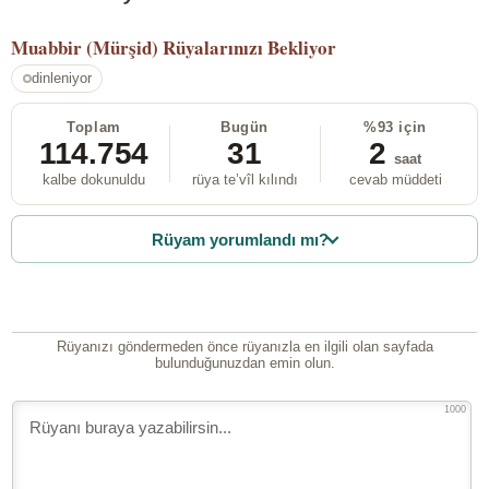
Muabbir (Mürşid)
Rüyalarınızı Bekliyor
dinleniyor
Toplam
Bugün
%93 için
114.754
31
2
saat
kalbe dokunuldu
rüya te’vîl kılındı
cevab müddeti
Rüyam yorumlandı mı?
Rüyanızı göndermeden önce rüyanızla en ilgili olan sayfada
bulunduğunuzdan emin olun.
1000