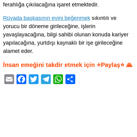
ferahlığa çıkılacağına işaret etmektedir.
Rüyada başkasının evini beğenmek
sıkıntılı ve
yorucu bir döneme girileceğine, işlerin
yavaşlayacağına, bilgi sahibi olunan konuda kariyer
yapılacağına, yurtdışı kaynaklı bir işe girileceğine
alamet eder.
İnsan emeğini takdir etmek için ⭐Paylaş⭐ 🙏
E
F
T
T
W
S
m
a
wi
el
h
h
ail
c
tt
e
at
ar
e
er
gr
s
e
b
a
A
o
m
p