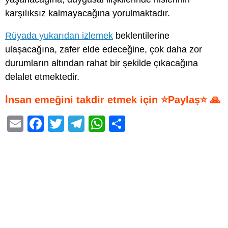
karşılıksız kalmayacağına yorulmaktadır.
Rüyada yukarıdan izlemek
beklentilerine
ulaşacağına, zafer elde edeceğine, çok daha zor
durumların altından rahat bir şekilde çıkacağına
delalet etmektedir.
İnsan emeğini takdir etmek için ⭐Paylaş⭐ 🙏
E
F
T
T
W
S
m
a
wi
el
h
h
ail
c
tt
e
at
ar
e
er
gr
s
e
b
a
A
o
m
p
o
p