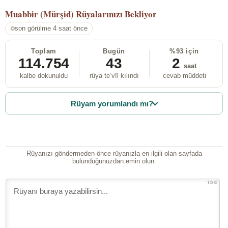
Muabbir (Mürşid)
Rüyalarınızı Bekliyor
son görülme 4 saat önce
Toplam
Bugün
%93 için
114.754
43
2
saat
kalbe dokunuldu
rüya te’vîl kılındı
cevab müddeti
Rüyam yorumlandı mı?
Rüyanızı göndermeden önce rüyanızla en ilgili olan sayfada
bulunduğunuzdan emin olun.
1000