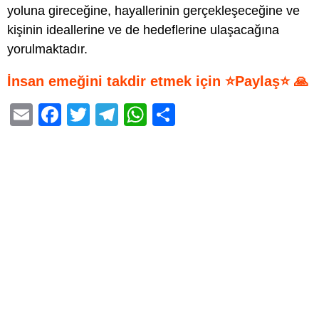
yoluna gireceğine, hayallerinin gerçekleşeceğine ve
kişinin ideallerine ve de hedeflerine ulaşacağına
yorulmaktadır.
İnsan emeğini takdir etmek için ⭐Paylaş⭐ 🙏
E
F
T
T
W
S
m
a
wi
el
h
h
ail
c
tt
e
at
ar
e
er
gr
s
e
b
a
A
o
m
p
o
p
k