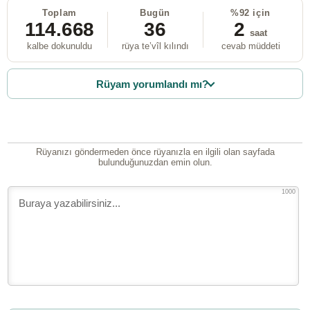
Toplam
Bugün
%92 için
114.668
36
2
saat
kalbe dokunuldu
rüya te’vîl kılındı
cevab müddeti
Rüyam yorumlandı mı?
Rüyanızı göndermeden önce rüyanızla en ilgili olan sayfada
bulunduğunuzdan emin olun.
1000