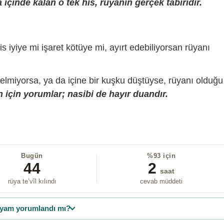
içinde kalan o tek his, rüyanın gerçek tabiridir.
is iyiye mi işaret kötüye mi, ayırt edebiliyorsan rüyanı
gelmiyorsa, ya da içine bir kuşku düştüyse, rüyanı olduğu
 için yorumlar; nasibi de hayır duandır.
Bugün
%93 için
44
2
saat
rüya te’vîl kılındı
cevab müddeti
yam yorumlandı mı?