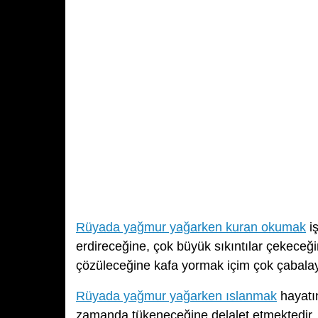
Rüyada yağmur yağarken kuran okumak
iş
erdireceğine, çok büyük sıkıntılar çekece
çözüleceğine kafa yormak içim çok çabalay
Rüyada yağmur yağarken ıslanmak
hayatın
zamanda tükeneceğine delalet etmektedir.