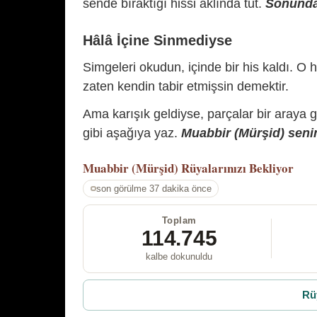
sende bıraktığı hissi aklında tut.
Sonunda 
Hâlâ İçine Sinmediyse
Simgeleri okudun, içinde bir his kaldı. O h
zaten kendin tabir etmişsin demektir.
Ama karışık geldiyse, parçalar bir araya 
gibi aşağıya yaz.
Muabbir (Mürşid) senin
Muabbir (Mürşid)
Rüyalarınızı Bekliyor
son görülme 37 dakika önce
Toplam
114.745
kalbe dokunuldu
Rü