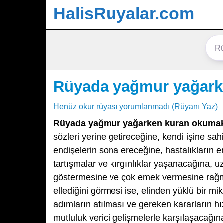
HalisRuyalar.com
Rüyada yağmur yağark
Henüz okur rüyası yorumlanmadı (Rüyanı Yaz)
Rüyada yağmur yağarken kuran okuma
sözleri yerine getireceğine, kendi işine sa
endişelerin sona ereceğine, hastalıkların e
tartışmalar ve kırgınlıklar yaşanacağına, u
göstermesine ve çok emek vermesine rağme
ellediğini görmesi ise, elinden yüklü bir 
adımların atılması ve gereken kararların hı
mutluluk verici gelişmelerle karşılaşacağına