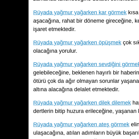
Rüyada yağmur yağarken kar görmek
kısa 
aşacağına, rahat bir döneme gireceğine, k
işaret etmektedir.
Rüyada yağmur yağarken öpüşmek
çok sık
olacağına yorulur.
Rüyada yağmur yağarken sevdiğini görme
gelebileceğine, beklenen hayırlı bir haberi
ötürü çok da ağır olmayan sorunlar yaşanaca
altına alacağına delalet etmektedir.
Rüyada yağmur yağarken dilek dilemek
hay
dertlerin bitip huzura erileceğine, yaşanan
Rüyada yağmur yağarken ateş görmek
eli
ulaşacağına, atılan adımların büyük başa