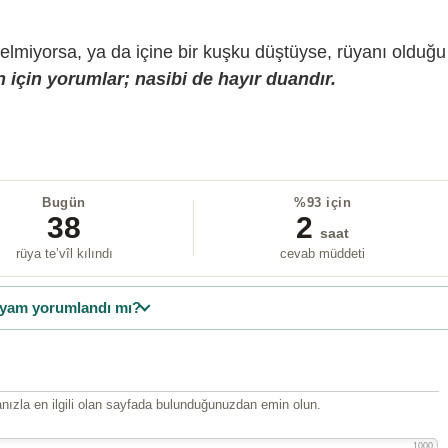
gelmiyorsa, ya da içine bir kuşku düştüyse, rüyanı olduğu
 için yorumlar; nasibi de hayır duandır.
Bugün
%93 için
38
2
saat
rüya te’vîl kılındı
cevab müddeti
yam yorumlandı mı?
ızla en ilgili olan sayfada bulunduğunuzdan emin olun.
1000