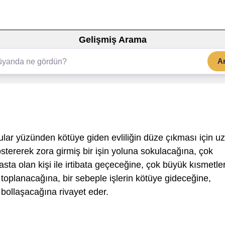
Gelişmiş Arama
A
lar yüzünden kötüye giden evliliğin düze çıkması için u
stererek zora girmiş bir işin yoluna sokulacağına, çok
asta olan kişi ile irtibata geçeceğine, çok büyük kısmetle
gi toplanacağına, bir sebeple işlerin kötüye gideceğine,
 bollaşacağına rivayet eder.