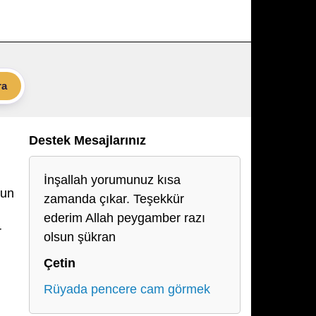
ra
Destek Mesajlarınız
İnşallah yorumunuz kısa
zun
zamanda çıkar. Teşekkür
ederim Allah peygamber razı
r
olsun şükran
Çetin
Rüyada pencere cam görmek