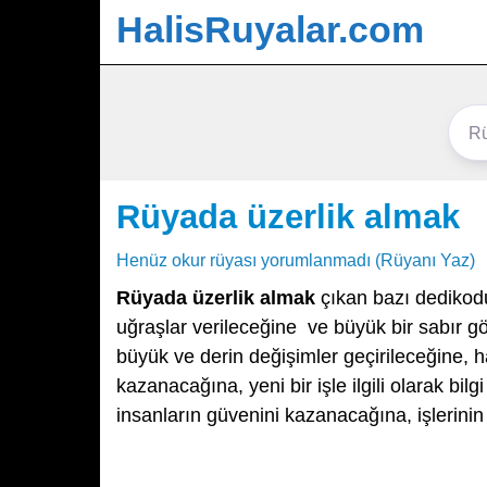
HalisRuyalar.com
Rüyada üzerlik almak
Henüz okur rüyası yorumlanmadı (Rüyanı Yaz)
Rüyada üzerlik almak
çıkan bazı dedikodu
uğraşlar verileceğine ve büyük bir sabır gö
büyük ve derin değişimler geçirileceğine, h
kazanacağına, yeni bir işle ilgili olarak bil
insanların güvenini kazanacağına, işlerinin