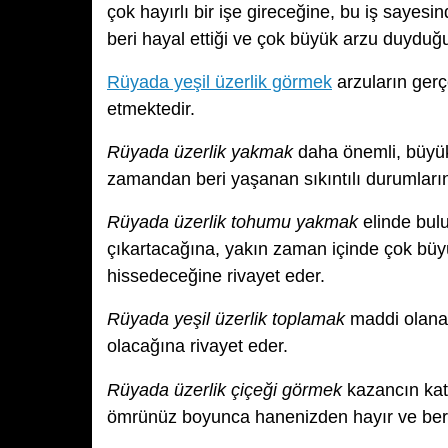
çok hayırlı bir işe gireceğine, bu iş sayesi
beri hayal ettiği ve çok büyük arzu duydu
Rüyada yeşil üzerlik görmek
arzuların gerçe
etmektedir.
Rüyada üzerlik yakmak
daha önemli, büyük 
zamandan beri yaşanan sıkıntılı durumların
Rüyada üzerlik tohumu yakmak
elinde bul
çıkartacağına, yakın zaman içinde çok büyü
hissedeceğine rivayet eder.
Rüyada yeşil üzerlik toplamak
maddi olanak
olacağına rivayet eder.
Rüyada üzerlik çiçeği görmek
kazancın kat
ömrünüz boyunca hanenizden hayır ve bere