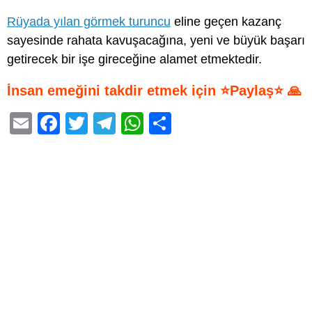
Rüyada yılan görmek turuncu
eline geçen kazanç
sayesinde rahata kavuşacağına, yeni ve büyük başarı
getirecek bir işe gireceğine alamet etmektedir.
İnsan emeğini takdir etmek için ⭐Paylaş⭐ 🙏
E
F
T
T
W
S
m
a
wi
el
h
h
ail
c
tt
e
at
ar
e
er
gr
s
e
b
a
A
o
m
p
o
p
k