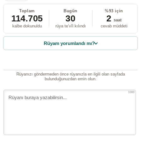
Toplam
Bugün
%93 için
114.705
30
2
saat
kalbe dokunuldu
rüya te’vîl kılındı
cevab müddeti
Rüyam yorumlandı mı?
Rüyanızı göndermeden önce rüyanızla en ilgili olan sayfada
bulunduğunuzdan emin olun.
1000