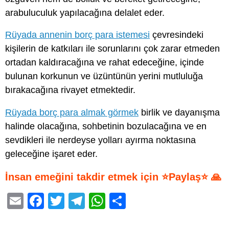
arabuluculuk yapılacağına delalet eder.
Rüyada annenin borç para istemesi
çevresindeki
kişilerin de katkıları ile sorunlarını çok zarar etmeden
ortadan kaldıracağına ve rahat edeceğine, içinde
bulunan korkunun ve üzüntünün yerini mutluluğa
bırakacağına rivayet etmektedir.
Rüyada borç para almak görmek
birlik ve dayanışma
halinde olacağına, sohbetinin bozulacağına ve en
sevdikleri ile nerdeyse yolları ayırma noktasına
geleceğine işaret eder.
İnsan emeğini takdir etmek için ⭐Paylaş⭐ 🙏
E
F
T
T
W
S
m
a
wi
el
h
h