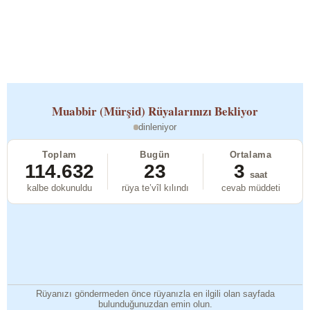
Muabbir (Mürşid)
Rüyalarınızı Bekliyor
dinleniyor
Toplam
Bugün
Ortalama
114.632
23
3
saat
kalbe dokunuldu
rüya te’vîl kılındı
cevab müddeti
Rüyanızı göndermeden önce rüyanızla en ilgili olan sayfada
bulunduğunuzdan emin olun.