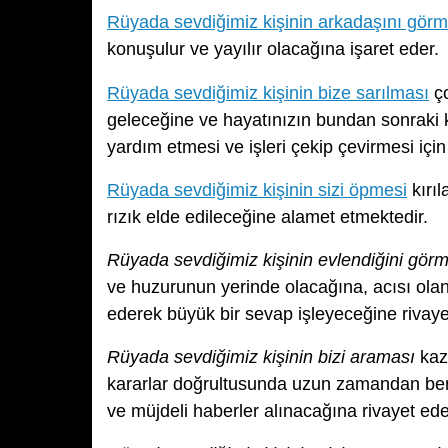
Rüyada sevdiğimiz kişinin arkadaşını gör
konuşulur ve yayılır olacağına işaret eder.
Rüyada sevdiğimiz kişinin bize sarılması
ço
geleceğine ve hayatınızın bundan sonraki 
yardım etmesi ve işleri çekip çevirmesi içi
Rüyada sevdiğimiz kişinin sizi öpmesi
kırıl
rızık elde edileceğine alamet etmektedir.
Rüyada sevdiğimiz kişinin evlendiğini gör
ve huzurunun yerinde olacağına, acısı ola
ederek büyük bir sevap işleyeceğine rivaye
Rüyada sevdiğimiz kişinin bizi araması
kaza
kararlar doğrultusunda uzun zamandan beri
ve müjdeli haberler alınacağına rivayet ede