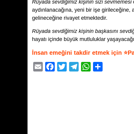
Rüyada sevdiğimiz kişinin sizi sevmemesi
aydınlanacağına, yeni bir işe girileceğine, 
gelineceğine rivayet etmektedir.
Rüyada sevdiğimiz kişinin başkasını sevdi
hayatı içinde büyük mutluluklar yaşayacağı
İnsan emeğini takdir etmek için ⭐P
E
F
T
T
W
S
m
a
wi
el
h
h
ail
c
tt
e
at
ar
e
er
gr
s
e
b
a
A
o
m
p
o
p
k