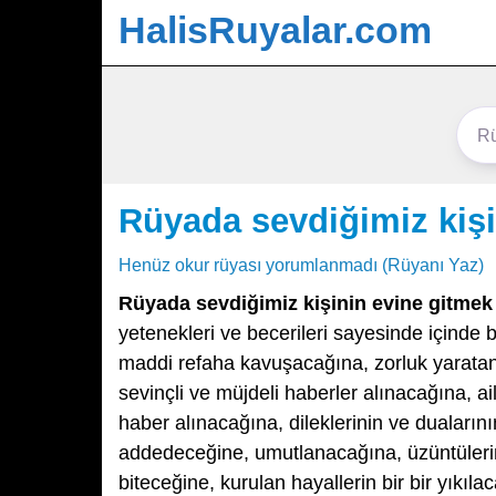
HalisRuyalar.com
Rüyada sevdiğimiz kişi
Henüz okur rüyası yorumlanmadı (Rüyanı Yaz)
Rüyada sevdiğimiz kişinin evine gitmek
yetenekleri ve becerileri sayesinde içinde 
maddi refaha kavuşacağına, zorluk yarata
sevinçli ve müjdeli haberler alınacağına, ai
haber alınacağına, dileklerinin ve duaların
addedeceğine, umutlanacağına, üzüntülerini
biteceğine, kurulan hayallerin bir bir yıkıl