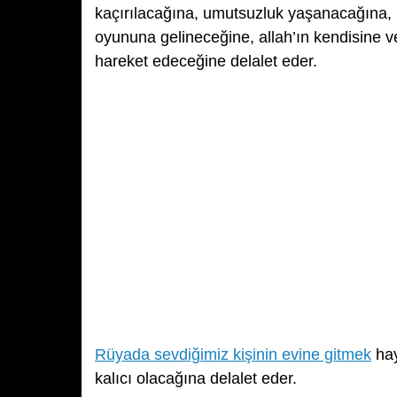
kaçırılacağına, umutsuzluk yaşanacağına, b
oyununa gelineceğine, allah’ın kendisine v
hareket edeceğine delalet eder.
Rüyada sevdiğimiz kişinin evine gitmek
hay
kalıcı olacağına delalet eder.