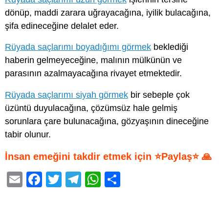
dönüp, maddi zarara uğrayacağına, iyilik bulacağına,
şifa edineceğine delalet eder.
Rüyada saçlarımı boyadığımı görmek
beklediği
haberin gelmeyeceğine, malının mülkünün ve
parasının azalmayacağına rivayet etmektedir.
Rüyada saçlarımı siyah görmek
bir sebeple çok
üzüntü duyulacağına, çözümsüz hale gelmiş
sorunlara çare bulunacağına, gözyaşının dineceğine
tabir olunur.
İnsan emeğini takdir etmek için ⭐Paylaş⭐ 🙏
E
F
T
T
W
S
m
a
wi
el
h
h
ail
c
tt
e
at
ar