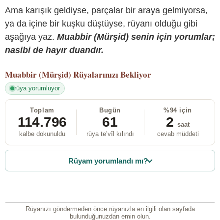
Ama karışık geldiyse, parçalar bir araya gelmiyorsa,
ya da içine bir kuşku düştüyse, rüyanı olduğu gibi
aşağıya yaz.
Muabbir (Mürşid) senin için yorumlar;
nasibi de hayır duandır.
Muabbir (Mürşid)
Rüyalarınızı Bekliyor
rüya yorumluyor
Toplam
Bugün
%94 için
114.796
61
2
saat
kalbe dokunuldu
rüya te’vîl kılındı
cevab müddeti
Rüyam yorumlandı mı?
Rüyanızı göndermeden önce rüyanızla en ilgili olan sayfada
bulunduğunuzdan emin olun.