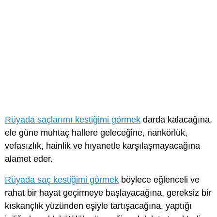
Rüyada saçlarımı kestiğimi görmek
darda kalacağına,
ele güne muhtaç hallere geleceğine, nankörlük,
vefasızlık, hainlik ve hıyanetle karşılaşmayacağına
alamet eder.
Rüyada saç kestiğimi görmek
böylece eğlenceli ve
rahat bir hayat geçirmeye başlayacağına, gereksiz bir
kıskançlık yüzünden eşiyle tartışacağına, yaptığı