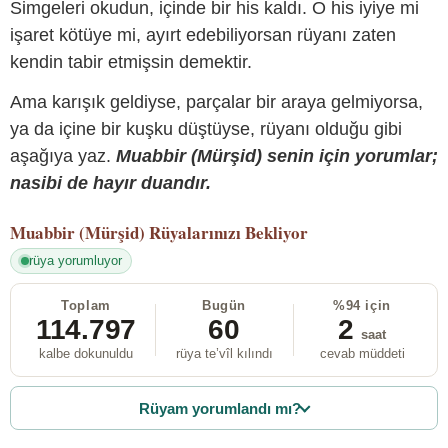
Simgeleri okudun, içinde bir his kaldı. O his iyiye mi
işaret kötüye mi, ayırt edebiliyorsan rüyanı zaten
kendin tabir etmişsin demektir.
Ama karışık geldiyse, parçalar bir araya gelmiyorsa,
ya da içine bir kuşku düştüyse, rüyanı olduğu gibi
aşağıya yaz.
Muabbir (Mürşid) senin için yorumlar;
nasibi de hayır duandır.
Muabbir (Mürşid)
Rüyalarınızı Bekliyor
rüya yorumluyor
Toplam
Bugün
%94 için
114.797
60
2
saat
kalbe dokunuldu
rüya te’vîl kılındı
cevab müddeti
Rüyam yorumlandı mı?