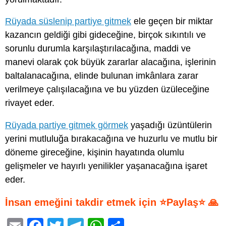
Rüyada süslenip partiye gitmek
ele geçen bir miktar
kazancın geldiği gibi gideceğine, birçok sıkıntılı ve
sorunlu durumla karşılaştırılacağına, maddi ve
manevi olarak çok büyük zararlar alacağına, işlerinin
baltalanacağına, elinde bulunan imkânlara zarar
verilmeye çalışılacağına ve bu yüzden üzüleceğine
rivayet eder.
Rüyada partiye gitmek görmek
yaşadığı üzüntülerin
yerini mutluluğa bırakacağına ve huzurlu ve mutlu bir
döneme gireceğine, kişinin hayatında olumlu
gelişmeler ve hayırlı yenilikler yaşanacağına işaret
eder.
İnsan emeğini takdir etmek için ⭐Paylaş⭐ 🙏
E
F
T
T
W
S