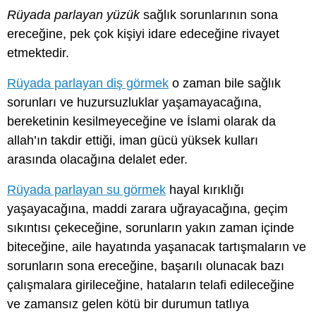
Rüyada parlayan yüzük
sağlık sorunlarının sona
ereceğine, pek çok kişiyi idare edeceğine rivayet
etmektedir.
Rüyada parlayan diş görmek
o zaman bile sağlık
sorunları ve huzursuzluklar yaşamayacağına,
bereketinin kesilmeyeceğine ve İslami olarak da
allah’ın takdir ettiği, iman gücü yüksek kulları
arasında olacağına delalet eder.
Rüyada parlayan su görmek
hayal kırıklığı
yaşayacağına, maddi zarara uğrayacağına, geçim
sıkıntısı çekeceğine, sorunların yakın zaman içinde
biteceğine, aile hayatında yaşanacak tartışmaların ve
sorunların sona ereceğine, başarılı olunacak bazı
çalışmalara girileceğine, hataların telafi edileceğine
ve zamansız gelen kötü bir durumun tatlıya