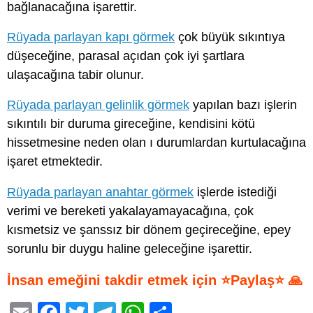
bağlanacağına işarettir.
Rüyada parlayan kapı görmek
çok büyük sıkıntıya
düşeceğine, parasal açıdan çok iyi şartlara
ulaşacağına tabir olunur.
Rüyada parlayan gelinlik görmek
yapılan bazı işlerin
sıkıntılı bir duruma gireceğine, kendisini kötü
hissetmesine neden olan ı durumlardan kurtulacağına
işaret etmektedir.
Rüyada parlayan anahtar görmek
işlerde istediği
verimi ve bereketi yakalayamayacağına, çok
kısmetsiz ve şanssız bir dönem geçireceğine, epey
sorunlu bir duygu haline geleceğine işarettir.
İnsan emeğini takdir etmek için ⭐Paylaş⭐ 🙏
E
F
T
T
W
S