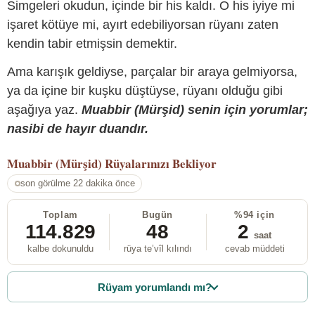
Simgeleri okudun, içinde bir his kaldı. O his iyiye mi
işaret kötüye mi, ayırt edebiliyorsan rüyanı zaten
kendin tabir etmişsin demektir.
Ama karışık geldiyse, parçalar bir araya gelmiyorsa,
ya da içine bir kuşku düştüyse, rüyanı olduğu gibi
aşağıya yaz.
Muabbir (Mürşid) senin için yorumlar;
nasibi de hayır duandır.
Muabbir (Mürşid)
Rüyalarınızı Bekliyor
son görülme 22 dakika önce
Toplam
Bugün
%94 için
114.829
48
2
saat
kalbe dokunuldu
rüya te’vîl kılındı
cevab müddeti
Rüyam yorumlandı mı?