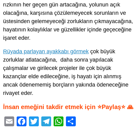
rızkının her geçen gün artacağına, yolunun açık
olacağına, karşısına çözülemeyecek sorunların ve
üstesinden gelemeyeceği zorlukların çıkmayacağına,
hayatının kolaylıklar ve güzellikler içinde geçeceğine
işaret eder.
Rüyada parlayan ayakkabı görmek
çok büyük
zorluklar atlatacağına, daha sonra yapılacak
çalışmalar ve girilecek projeler ile çok büyük
kazançlar elde edileceğine, iş hayatı için alınmış
ancak ödenememiş borçların yakında ödeneceğine
rivayet eder.
İnsan emeğini takdir etmek için ⭐Paylaş⭐ 🙏
E
F
T
T
W
S
m
a
wi
el
h
h