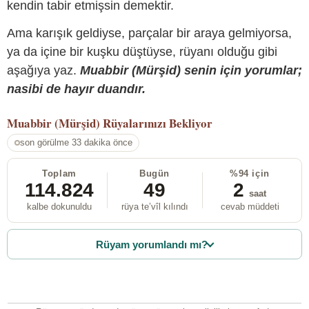
kendin tabir etmişsin demektir.
Ama karışık geldiyse, parçalar bir araya gelmiyorsa,
ya da içine bir kuşku düştüyse, rüyanı olduğu gibi
aşağıya yaz.
Muabbir (Mürşid) senin için yorumlar;
nasibi de hayır duandır.
Muabbir (Mürşid)
Rüyalarınızı Bekliyor
son görülme 33 dakika önce
Toplam
Bugün
%94 için
114.824
49
2
saat
kalbe dokunuldu
rüya te’vîl kılındı
cevab müddeti
Rüyam yorumlandı mı?