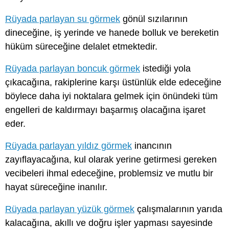
Rüyada parlayan su görmek
gönül sızılarının
dineceğine, iş yerinde ve hanede bolluk ve bereketin
hüküm süreceğine delalet etmektedir.
Rüyada parlayan boncuk görmek
istediği yola
çıkacağına, rakiplerine karşı üstünlük elde edeceğine
böylece daha iyi noktalara gelmek için önündeki tüm
engelleri de kaldırmayı başarmış olacağına işaret
eder.
Rüyada parlayan yıldız görmek
inancının
zayıflayacağına, kul olarak yerine getirmesi gereken
vecibeleri ihmal edeceğine, problemsiz ve mutlu bir
hayat süreceğine inanılır.
Rüyada parlayan yüzük görmek
çalışmalarının yarıda
kalacağına, akıllı ve doğru işler yapması sayesinde