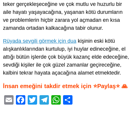
teker gerçekleşeceğine ve çok mutlu ve huzurlu bir
aile hayatı yaşayacağına, yaşanan kötü durumların
ve problemlerin hiçbir zarara yol açmadan en kısa
zamanda ortadan kalkacağına tabir olunur.
Rüyada sevgili görmek için dua
kişinin eski kötü
alışkanlıklarından kurtulup, iyi huylar edineceğine, el
attığı bütün işlerde çok büyük kazanç elde edeceğine,
sevdiği kişiler ile çok güzel zamanlar geçireceğine,
kalbini tekrar hayata açacağına alamet etmektedir.
İnsan emeğini takdir etmek için ⭐Paylaş⭐ 🙏
E
F
T
T
W
S
m
a
wi
el
h
h
ail
c
tt
e
at
ar
e
er
gr
s
e