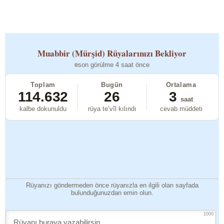
Muabbir (Mürşid)
Rüyalarınızı Bekliyor
son görülme 4 saat önce
Toplam
Bugün
Ortalama
114.632
26
3
saat
kalbe dokunuldu
rüya te’vîl kılındı
cevab müddeti
Rüyanızı göndermeden önce rüyanızla en ilgili olan sayfada
bulunduğunuzdan emin olun.
1000