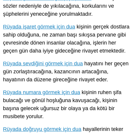
sözler nedeniyle de yıkılacağına, korkularını ve
şüphelerini yeneceğine yorulmaktadır.
Rüyada işaret görmek için dua
kişinin gerçek dostlara
sahip olduğuna, ne zaman başı sıkışsa pervane gibi
çevresinde dönen insanlar olacağına, işlerin her
geçen gün daha iyiye gideceğine rivayet etmektedir.
Rüyada sevdiğini görmek için dua
hayatını her geçen
gün zorlaştıracağına, kazancının artacağına,
hayatının da düzene gireceğine rivayet eder.
Rüyada numara görmek için dua
kişinin ruhen şifa
bulacağı ve gönül hoşluğuna kavuşacağı, kişinin
başına gelecek uğursuz bir olaya ya da kötü bir
musibete yorulur.
Rüyada doğruyu görmek için dua
hayallerinin teker