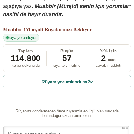
aşağıya yaz.
Muabbir (Mürşid) senin için yorumlar;
nasibi de hayır duandır.
Muabbir (Mürşid)
Rüyalarınızı Bekliyor
rüya yorumluyor
Toplam
Bugün
%94 için
114.800
57
2
saat
kalbe dokunuldu
rüya te’vîl kılındı
cevab müddeti
Rüyam yorumlandı mı?
Rüyanızı göndermeden önce rüyanızla en ilgili olan sayfada
bulunduğunuzdan emin olun.
1000