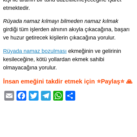
etmektedir.
Rüyada namaz kılmayı bilmeden namaz kılmak
girdiği tüm işlerden alnının akıyla çıkacağına, başarı
ve huzur getirecek kişilerin çıkacağına yorulur.
Rüyada namaz bozulması
ekmeğinin ve gelirinin
kesileceğine, kötü yollardan ekmek sahibi
olmayacağına yorulur.
İnsan emeğini takdir etmek için ⭐Paylaş⭐ 🙏
E
F
T
T
W
S
m
a
wi
el
h
h
ail
c
tt
e
at
ar
e
er
gr
s
e
b
a
A