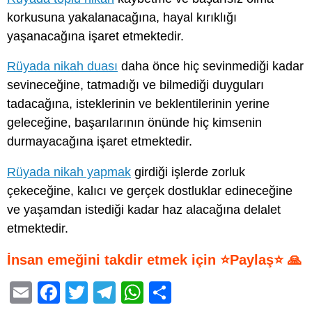
korkusuna yakalanacağına, hayal kırıklığı
yaşanacağına işaret etmektedir.
Rüyada nikah duası
daha önce hiç sevinmediği kadar
sevineceğine, tatmadığı ve bilmediği duyguları
tadacağına, isteklerinin ve beklentilerinin yerine
geleceğine, başarılarının önünde hiç kimsenin
durmayacağına işaret etmektedir.
Rüyada nikah yapmak
girdiği işlerde zorluk
çekeceğine, kalıcı ve gerçek dostluklar edineceğine
ve yaşamdan istediği kadar haz alacağına delalet
etmektedir.
İnsan emeğini takdir etmek için ⭐Paylaş⭐ 🙏
E
F
T
T
W
S