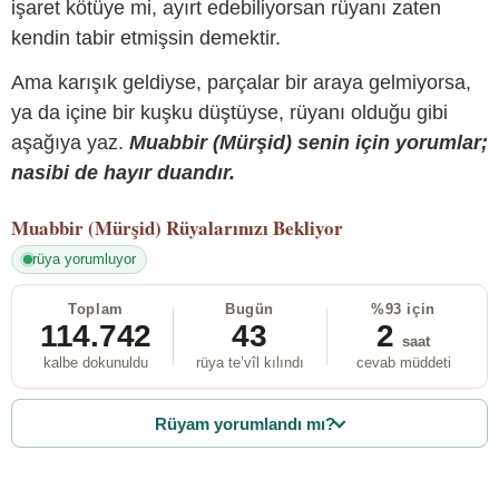
işaret kötüye mi, ayırt edebiliyorsan rüyanı zaten
kendin tabir etmişsin demektir.
Ama karışık geldiyse, parçalar bir araya gelmiyorsa,
ya da içine bir kuşku düştüyse, rüyanı olduğu gibi
aşağıya yaz.
Muabbir (Mürşid) senin için yorumlar;
nasibi de hayır duandır.
Muabbir (Mürşid)
Rüyalarınızı Bekliyor
rüya yorumluyor
Toplam
Bugün
%93 için
114.742
43
2
saat
kalbe dokunuldu
rüya te’vîl kılındı
cevab müddeti
Rüyam yorumlandı mı?