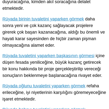
duyuracağına, kimden akıl soracağına delalet
etmektedir.
Rüyada birinin tuvaletini yaparken görmek
daha
sonra yeni ve çok kazanç sağlayacak projelere
girerek çok başarı kazanacağına, aldığı bu önemli ve
hayati karar sayesinden de hiçbir zaman pişman
olmayacağına alamet eder.
Rüyada tuvaletini yaparken başkasının görmesi
içine
düşen fesada yeniliceğine, büyük kazanç getirecek
bir konu hakkında bir proje gerçekleştirilip vereceği
sonuçların beklenmeye başlanacağına rivayet eder.
Rüyada oğlunu tuvaletini yaparken görmek
refaha
erileceğine, iyi niyetlerinin karşılığını göremeyeceğine
işaret etmektedir.