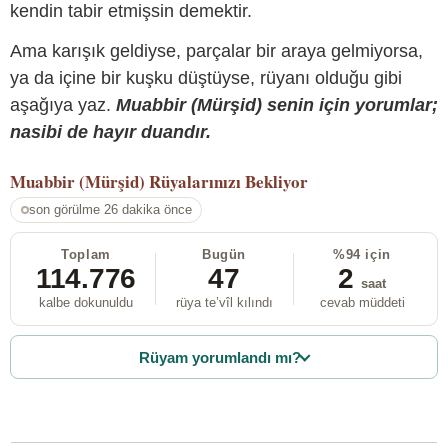
kendin tabir etmişsin demektir.
Ama karışık geldiyse, parçalar bir araya gelmiyorsa,
ya da içine bir kuşku düştüyse, rüyanı olduğu gibi
aşağıya yaz.
Muabbir (Mürşid) senin için yorumlar;
nasibi de hayır duandır.
Muabbir (Mürşid)
Rüyalarınızı Bekliyor
son görülme 26 dakika önce
Toplam
Bugün
%94 için
114.776
47
2
saat
kalbe dokunuldu
rüya te’vîl kılındı
cevab müddeti
Rüyam yorumlandı mı?