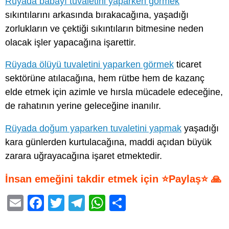
Rüyada babayı tuvaletini yaparken görmek
sıkıntılarını arkasında bırakacağına, yaşadığı
zorlukların ve çektiği sıkıntıların bitmesine neden
olacak işler yapacağına işarettir.
Rüyada ölüyü tuvaletini yaparken görmek
ticaret
sektörüne atılacağına, hem rütbe hem de kazanç
elde etmek için azimle ve hırsla mücadele edeceğine,
de rahatının yerine geleceğine inanılır.
Rüyada doğum yaparken tuvaletini yapmak
yaşadığı
kara günlerden kurtulacağına, maddi açıdan büyük
zarara uğrayacağına işaret etmektedir.
İnsan emeğini takdir etmek için ⭐Paylaş⭐ 🙏
E
F
T
T
W
S
m
a
wi
el
h
h