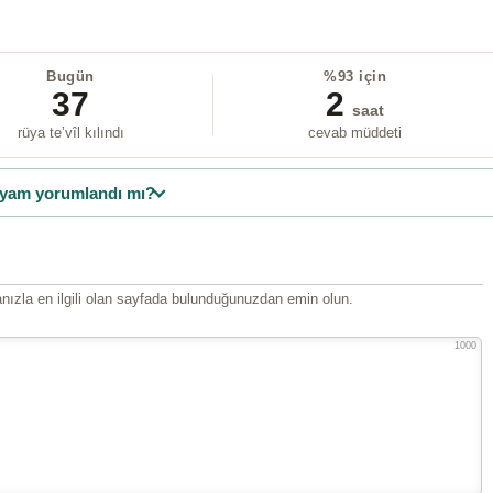
Bugün
%93 için
37
2
saat
rüya te’vîl kılındı
cevab müddeti
yam yorumlandı mı?
ızla en ilgili olan sayfada bulunduğunuzdan emin olun.
1000