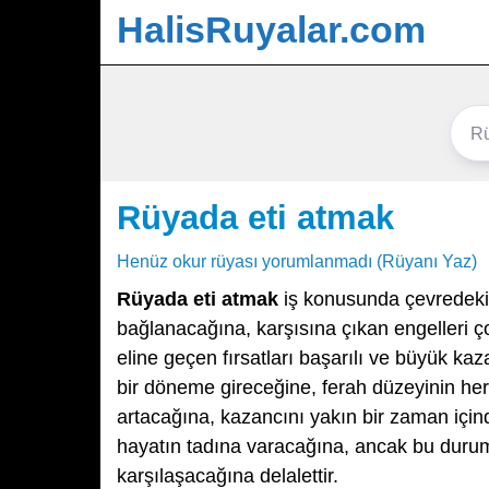
HalisRuyalar.com
Rüyada eti atmak
Henüz okur rüyası yorumlanmadı (Rüyanı Yaz)
Rüyada eti atmak
iş konusunda çevredeki k
bağlanacağına, karşısına çıkan engelleri ç
eline geçen fırsatları başarılı ve büyük k
bir döneme gireceğine, ferah düzeyinin he
artacağına, kazancını yakın bir zaman için
hayatın tadına varacağına, ancak bu durumd
karşılaşacağına delalettir.