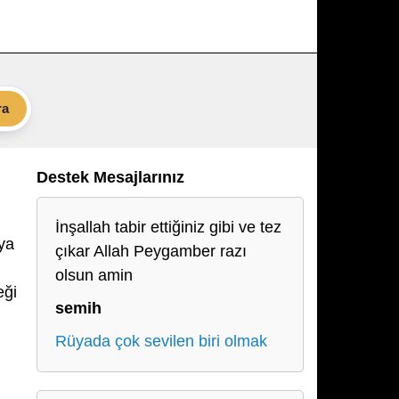
ra
Destek Mesajlarınız
İnşallah tabir ettiğiniz gibi ve tez
ya
çıkar Allah Peygamber razı
olsun amin
eği
semih
Rüyada çok sevilen biri olmak