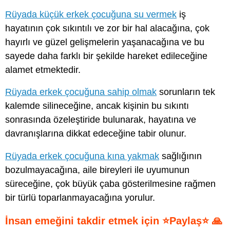
Rüyada küçük erkek çocuğuna su vermek
iş
hayatının çok sıkıntılı ve zor bir hal alacağına, çok
hayırlı ve güzel gelişmelerin yaşanacağına ve bu
sayede daha farklı bir şekilde hareket edileceğine
alamet etmektedir.
Rüyada erkek çocuğuna sahip olmak
sorunların tek
kalemde silineceğine, ancak kişinin bu sıkıntı
sonrasında özeleştiride bulunarak, hayatına ve
davranışlarına dikkat edeceğine tabir olunur.
Rüyada erkek çocuğuna kına yakmak
sağlığının
bozulmayacağına, aile bireyleri ile uyumunun
süreceğine, çok büyük çaba gösterilmesine rağmen
bir türlü toparlanmayacağına yorulur.
İnsan emeğini takdir etmek için ⭐Paylaş⭐ 🙏