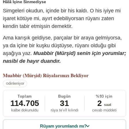
Hâlâ İçine Sinmediyse
Simgeleri okudun, içinde bir his kaldı. O his iyiye mi
işaret kötüye mi, ayırt edebiliyorsan rüyanı zaten
kendin tabir etmişsin demektir.
Ama karışık geldiyse, parçalar bir araya gelmiyorsa,
ya da içine bir kuşku düştüyse, rüyanı olduğu gibi
aşağıya yaz.
Muabbir (Mürşid) senin için yorumlar;
nasibi de hayır duandır.
Muabbir (Mürşid)
Rüyalarınızı Bekliyor
dinleniyor
Toplam
Bugün
%93 için
114.705
31
2
saat
kalbe dokunuldu
rüya te’vîl kılındı
cevab müddeti
Rüyam yorumlandı mı?