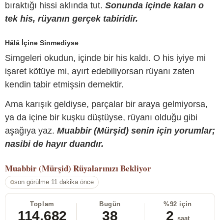
bıraktığı hissi aklında tut.
Sonunda içinde kalan o
tek his, rüyanın gerçek tabiridir.
Hâlâ İçine Sinmediyse
Simgeleri okudun, içinde bir his kaldı. O his iyiye mi
işaret kötüye mi, ayırt edebiliyorsan rüyanı zaten
kendin tabir etmişsin demektir.
Ama karışık geldiyse, parçalar bir araya gelmiyorsa,
ya da içine bir kuşku düştüyse, rüyanı olduğu gibi
aşağıya yaz.
Muabbir (Mürşid) senin için yorumlar;
nasibi de hayır duandır.
Muabbir (Mürşid)
Rüyalarınızı Bekliyor
son görülme 11 dakika önce
Toplam
Bugün
%92 için
114.682
38
2
saat