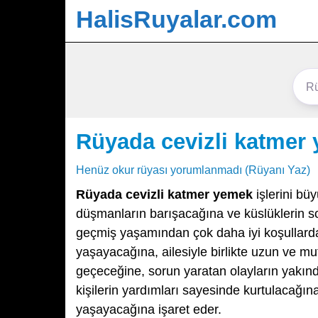
HalisRuyalar.com
Rüyada cevizli katmer
Henüz okur rüyası yorumlanmadı (Rüyanı Yaz)
Rüyada cevizli katmer yemek
işlerini bü
düşmanların barışacağına ve küslüklerin s
geçmiş yaşamından çok daha iyi koşullarda 
yaşayacağına, ailesiyle birlikte uzun ve mutl
geçeceğine, sorun yaratan olayların yakınd
kişilerin yardımları sayesinde kurtulacağı
yaşayacağına işaret eder.