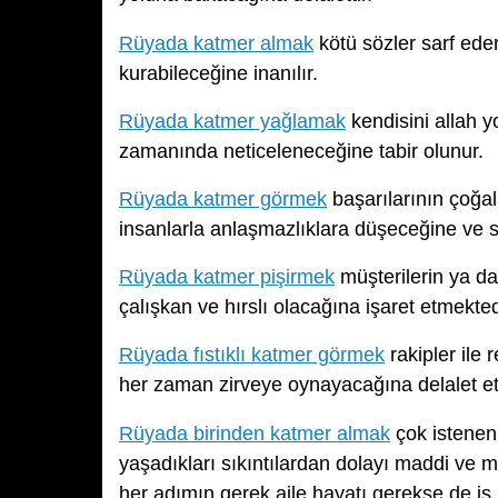
Rüyada katmer almak
kötü sözler sarf eder
kurabileceğine inanılır.
Rüyada katmer yağlamak
kendisini allah y
zamanında neticeleneceğine tabir olunur.
Rüyada katmer görmek
başarılarının çoğa
insanlarla anlaşmazlıklara düşeceğine ve s
Rüyada katmer pişirmek
müşterilerin ya da
çalışkan ve hırslı olacağına işaret etmekted
Rüyada fıstıklı katmer görmek
rakipler ile
her zaman zirveye oynayacağına delalet et
Rüyada birinden katmer almak
çok istenen 
yaşadıkları sıkıntılardan dolayı maddi ve 
her adımın gerek aile hayatı gerekse de iş h