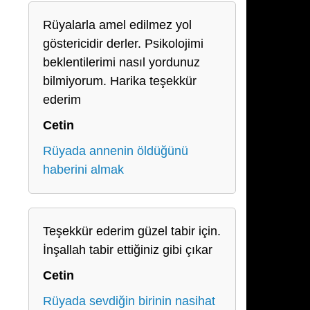
Rüyalarla amel edilmez yol
göstericidir derler. Psikolojimi
beklentilerimi nasıl yordunuz
bilmiyorum. Harika teşekkür
ederim
Cetin
Rüyada annenin öldüğünü
haberini almak
Teşekkür ederim güzel tabir için.
İnşallah tabir ettiğiniz gibi çıkar
Cetin
Rüyada sevdiğin birinin nasihat