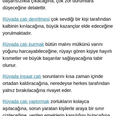
başarısızlıkla çıkacağına, çok zor durumlara
düşeceğine delalettir.
Rüyada çatı devrilmesi
çok sevdiği bir kişi tarafından
kalbinin kırılacağına, büyük kazançlar elde edeceğine
yorulmaktadır.
Rüyada çatı kurmak
bütün malını mülkünü varını
yoğunu harcayabileceğine, rüyayı gören kişiye hayırlı
kısmetler ve büyük başarılar sağlayacağına tabir
olunur.
Rüyada inşaat çatı
sorunlarını kısa zaman içinde
ortadan kaldıracağına, neredeyse herkes tarafından
yalnız bırakılacağına rivayet eder.
Rüyada çatı yaptırmak
zorlukların kolayca
aşılacağına, sorun yaratan kişilerle araya bir sınır
çizileceğine, verilen emeklerin karşılığını bulacağına