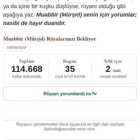
ya da içine bir kuşku düştüyse, rüyanı olduğu gibi
aşağıya yaz.
Muabbir (Mürşid) senin için yorumlar;
nasibi de hayır duandır.
Muabbir (Mürşid)
Rüyalarınızı Bekliyor
dinleniyor
Toplam
Bugün
%92 için
114.668
35
2
saat
kalbe dokunuldu
rüya te’vîl kılındı
cevab müddeti
Rüyam yorumlandı mı?
Rüyanızı göndermeden önce rüyanızla en ilgili olan sayfada
bulunduğunuzdan emin olun.