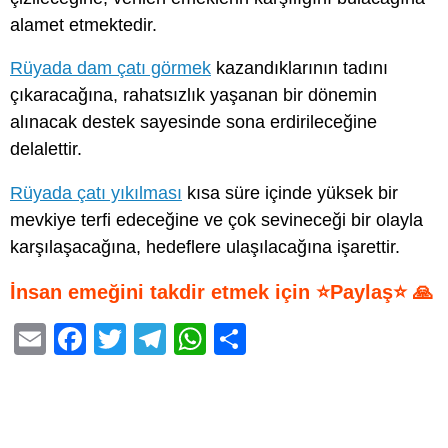
alamet etmektedir.
Rüyada dam çatı görmek
kazandıklarının tadını
çıkaracağına, rahatsızlık yaşanan bir dönemin
alınacak destek sayesinde sona erdirileceğine
delalettir.
Rüyada çatı yıkılması
kısa süre içinde yüksek bir
mevkiye terfi edeceğine ve çok sevineceği bir olayla
karşılaşacağına, hedeflere ulaşılacağına işarettir.
İnsan emeğini takdir etmek için ⭐Paylaş⭐ 🙏
E
F
T
T
W
S
m
a
wi
el
h
h
ail
c
tt
e
at
ar
e
er
gr
s
e