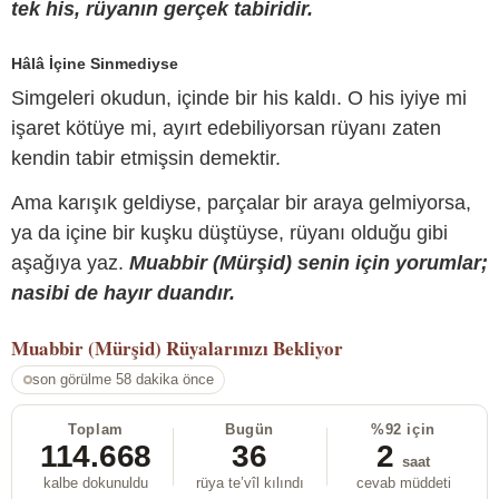
tek his, rüyanın gerçek tabiridir.
Hâlâ İçine Sinmediyse
Simgeleri okudun, içinde bir his kaldı. O his iyiye mi
işaret kötüye mi, ayırt edebiliyorsan rüyanı zaten
kendin tabir etmişsin demektir.
Ama karışık geldiyse, parçalar bir araya gelmiyorsa,
ya da içine bir kuşku düştüyse, rüyanı olduğu gibi
aşağıya yaz.
Muabbir (Mürşid) senin için yorumlar;
nasibi de hayır duandır.
Muabbir (Mürşid)
Rüyalarınızı Bekliyor
son görülme 58 dakika önce
Toplam
Bugün
%92 için
114.668
36
2
saat
kalbe dokunuldu
rüya te’vîl kılındı
cevab müddeti