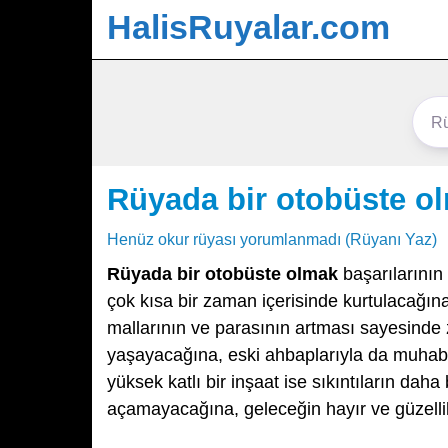
HalisRuyalar.com
Rüyada bir otobüste o
Henüz okur rüyası yorumlanmadı (Rüyanı Yaz)
Rüyada bir otobüste olmak
başarılarının 
çok kısa bir zaman içerisinde kurtulacağına,
mallarının ve parasının artması sayesinde z
yaşayacağına, eski ahbaplarıyla da muhabbet
yüksek katlı bir inşaat ise sıkıntıların dah
açamayacağına, geleceğin hayır ve güzellik 