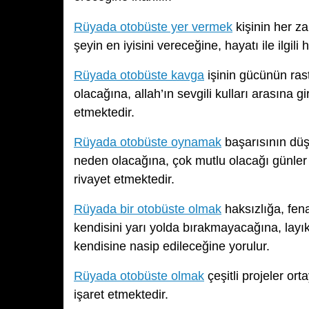
Rüyada otobüste yer vermek
kişinin her za
şeyin en iyisini vereceğine, hayatı ile ilgi
Rüyada otobüste kavga
işinin gücünün ras
olacağına, allah’ın sevgili kulları arasına 
etmektedir.
Rüyada otobüste oynamak
başarısının dü
neden olacağına, çok mutlu olacağı günler 
rivayet etmektedir.
Rüyada bir otobüste olmak
haksızlığa, fen
kendisini yarı yolda bırakmayacağına, layık
kendisine nasip edileceğine yorulur.
Rüyada otobüste olmak
çeşitli projeler or
işaret etmektedir.