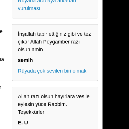
Rüyada arabaya arkadan
vurulması
te
İnşallah tabir ettiğiniz gibi ve tez
çıkar Allah Peygamber razı
olsun amin
na
semih
Rüyada çok sevilen biri olmak
n
Allah razı olsun hayırlara vesile
eylesin yüce Rabbim.
Teşekkürler
E. U