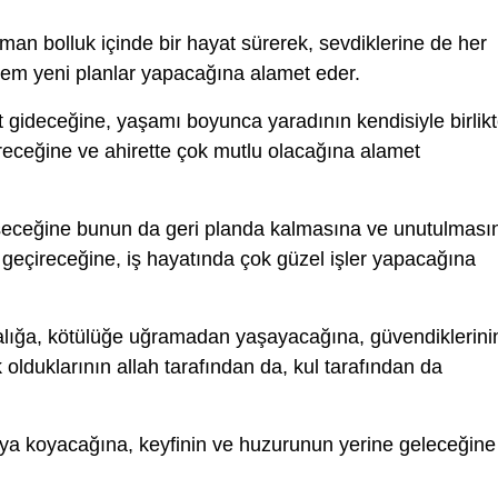
man bolluk içinde bir hayat sürerek, sevdiklerine de her
li hem yeni planlar yapacağına alamet eder.
t gideceğine, yaşamı boyunca yaradının kendisiyle birlik
gireceğine ve ahirette çok mutlu olacağına alamet
şeceğine bunun da geri planda kalmasına ve unutulması
geçireceğine, iş hayatında çok güzel işler yapacağına
alığa, kötülüğe uğramadan yaşayacağına, güvendiklerini
 olduklarının allah tarafından da, kul tarafından da
taya koyacağına, keyfinin ve huzurunun yerine geleceğine