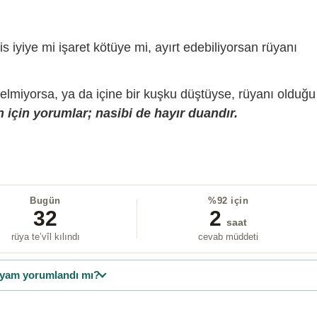
is iyiye mi işaret kötüye mi, ayırt edebiliyorsan rüyanı
gelmiyorsa, ya da içine bir kuşku düştüyse, rüyanı olduğu
 için yorumlar; nasibi de hayır duandır.
Bugün
%92 için
32
2
saat
rüya te’vîl kılındı
cevab müddeti
yam yorumlandı mı?