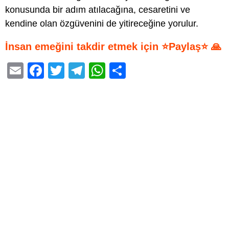
konusunda bir adım atılacağına, cesaretini ve
kendine olan özgüvenini de yitireceğine yorulur.
İnsan emeğini takdir etmek için ⭐Paylaş⭐ 🙏
E
F
T
T
W
S
m
a
wi
el
h
h
ail
c
tt
e
at
ar
e
er
gr
s
e
b
a
A
o
m
p
o
p
k