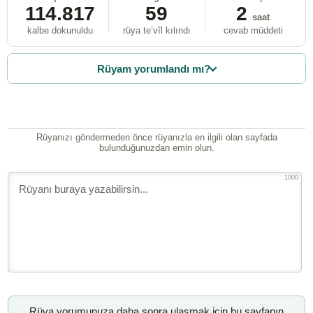
114.817
59
2
saat
kalbe dokunuldu
rüya te’vîl kılındı
cevab müddeti
Rüyam yorumlandı mı?
Rüyanızı göndermeden önce rüyanızla en ilgili olan sayfada
bulunduğunuzdan emin olun.
1000
Rüya yorumunuza daha sonra ulaşmak için bu sayfanın