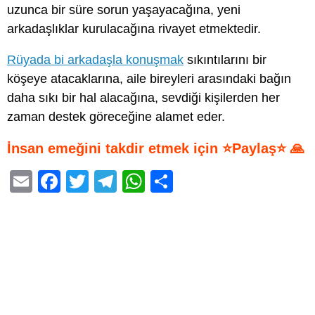
uzunca bir süre sorun yaşayacağına, yeni
arkadaşlıklar kurulacağına rivayet etmektedir.
Rüyada bi arkadaşla konuşmak
sıkıntılarını bir
köşeye atacaklarına, aile bireyleri arasındaki bağın
daha sıkı bir hal alacağına, sevdiği kişilerden her
zaman destek göreceğine alamet eder.
İnsan emeğini takdir etmek için ⭐Paylaş⭐ 🙏
E
F
T
T
W
S
m
a
wi
el
h
h
ail
c
tt
e
at
ar
e
er
gr
s
e
b
a
A
o
m
p