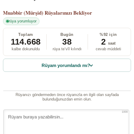
Muabbir (Mürşid)
Rüyalarınızı Bekliyor
rüya yorumluyor
Toplam
Bugün
%92 için
114.668
38
2
saat
kalbe dokunuldu
rüya te’vîl kılındı
cevab müddeti
Rüyam yorumlandı mı?
Rüyanızı göndermeden önce rüyanızla en ilgili olan sayfada
bulunduğunuzdan emin olun.
1000