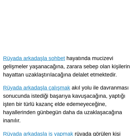
Rüyada arkadaşla sohbet
hayatında mucizevi
gelişmeler yaşanacağına, zarara sebep olan kişilerin
hayattan uzaklaştırılacağına delalet etmektedir.
Rüyada arkadaşla çalışmak
akıl yolu ile davranması
sonucunda istediği başarıya kavuşacağına, yaptığı
işten bir türlü kazanç elde edemeyeceğine,
hayallerinden günbegün daha da uzaklaşacağına
inanılır.
Rüyada arkadaşla iş yapmak
rüyada görülen kişi