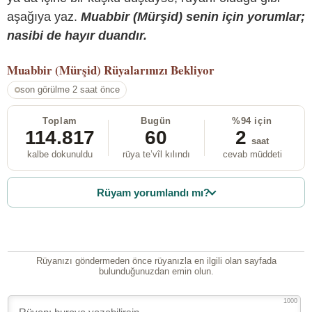
aşağıya yaz.
Muabbir (Mürşid) senin için yorumlar;
nasibi de hayır duandır.
Muabbir (Mürşid)
Rüyalarınızı Bekliyor
son görülme 2 saat önce
Toplam
Bugün
%94 için
114.817
60
2
saat
kalbe dokunuldu
rüya te’vîl kılındı
cevab müddeti
Rüyam yorumlandı mı?
Rüyanızı göndermeden önce rüyanızla en ilgili olan sayfada
bulunduğunuzdan emin olun.
1000