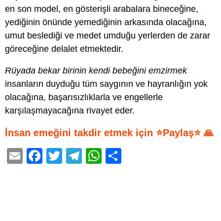
en son model, en gösterişli arabalara bineceğine,
yediğinin önünde yemediğinin arkasında olacağına,
umut beslediği ve medet umduğu yerlerden de zarar
göreceğine delalet etmektedir.
Rüyada bekar birinin kendi bebeğini emzirmek
insanların duyduğu tüm saygının ve hayranlığın yok
olacağına, başarısızlıklarla ve engellerle
karşılaşmayacağına rivayet eder.
İnsan emeğini takdir etmek için ⭐Paylaş⭐ 🙏
E
F
T
T
W
S
m
a
wi
el
h
h
ail
c
tt
e
at
ar
e
er
gr
s
e
b
a
A