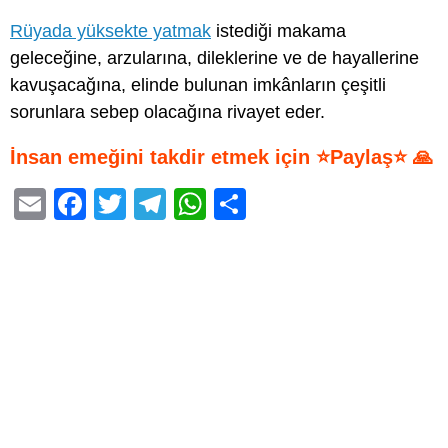
Rüyada yüksekte yatmak
istediği makama
geleceğine, arzularına, dileklerine ve de hayallerine
kavuşacağına, elinde bulunan imkânların çeşitli
sorunlara sebep olacağına rivayet eder.
İnsan emeğini takdir etmek için ⭐Paylaş⭐ 🙏
E
F
T
T
W
S
m
a
wi
el
h
h
ail
c
tt
e
at
ar
e
er
gr
s
e
b
a
A
o
m
p
o
p
k