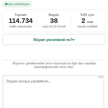
rüya yorumluyor
Toplam
Bugün
%93 için
114.734
38
2
saat
kalbe dokunuldu
rüya te’vîl kılındı
cevab müddeti
Rüyam yorumlandı mı?
Rüyanızı göndermeden önce rüyanızla en ilgili olan sayfada
bulunduğunuzdan emin olun.
1000