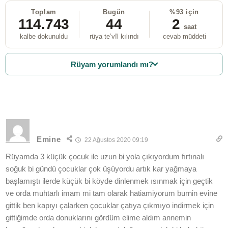
Toplam
Bugün
%93 için
114.743
44
2
saat
kalbe dokunuldu
rüya te’vîl kılındı
cevab müddeti
Rüyam yorumlandı mı?
Emine
22 Ağustos 2020 09:19
Rüyamda 3 küçük çocuk ile uzun bi yola çıkıyordum fırtınalı
soğuk bi gündü çocuklar çok üşüyordu artık kar yağmaya
başlamıştı ilerde küçük bi köyde dinlenmek ısınmak için geçtik
ve orda muhtarlı imam mi tam olarak hatiamiyorum burnin evine
gittik ben kapıyı çalarken çocuklar çatıya çıkmıyo indirmek için
gittiğimde orda donuklarını gördüm elime aldım annemin