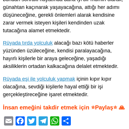
günahtan kaçınarak yaşayacağına, attığı her adımı
düşüneceğine, gerekli önlemleri alarak kendisine
zarar vermek isteyen kişileri kendinden uzak
tutacağına alamet etmektedir.
Rüyada tırda yolculuk
alacağı bazı kötü haberler
yüzünden üzüleceğine, kendisi paralayacağına,
hayırlı kişilerle bir araya geleceğine, yaşadığı
aksiliklerin ortadan kalkacağına delalet etmektedir.
Rüyada eşi ile yolculuk yapmak
içinin kıpır kıpır
olacağına, sevdiği kişilerle hayal ettiği bir işi
gerçekleştireceğine işaret etmektedir.
İnsan emeğini takdir etmek için ⭐Paylaş⭐ 🙏
E
F
T
T
W
S