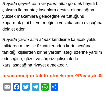
Rüyada çeyrek altın ve yarım altın görmek
hayırlı bir
çalışma ile muhtaç insanlara destek olunacağına,
yüksek makamlara geleceğine ve tuttuğunu
koparmak gibi bir yeteneğinin ve zekâsının olacağına
delalet eder.
Rüyada yarım altın almak
kendisine kalacak yüklü
miktarda miras ile üzüntülerinden kurtulacağına,
tanıdığı kişilerden birine yardım isteği üzerine yardım
edeceğine, güzel ve sürpriz gelişmelerle
karşılaşacağına rivayet etmektedir.
İnsan emeğini takdir etmek için ⭐Paylaş⭐ 🙏
E
F
T
T
W
S
m
a
wi
el
h
h
ail
c
tt
e
at
ar