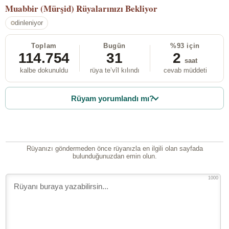
Muabbir (Mürşid)
Rüyalarınızı Bekliyor
dinleniyor
Toplam
Bugün
%93 için
114.754
31
2
saat
kalbe dokunuldu
rüya te’vîl kılındı
cevab müddeti
Rüyam yorumlandı mı?
Rüyanızı göndermeden önce rüyanızla en ilgili olan sayfada
bulunduğunuzdan emin olun.
1000