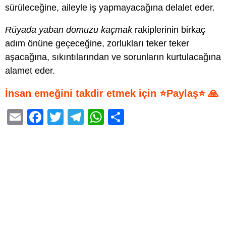
sürüleceğine, aileyle iş yapmayacağına delalet eder.
Rüyada yaban domuzu kaçmak
rakiplerinin birkaç
adım önüne geçeceğine, zorlukları teker teker
aşacağına, sıkıntılarından ve sorunların kurtulacağına
alamet eder.
İnsan emeğini takdir etmek için ⭐Paylaş⭐ 🙏
E
F
T
T
W
S
m
a
wi
el
h
h
ail
c
tt
e
at
ar
e
er
gr
s
e
b
a
A
o
m
p
o
p