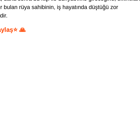
 bulan rüya sahibinin, iş hayatında düştüğü zor
ir.
aylaş⭐ 🙏