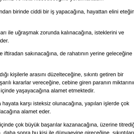
dan birinde ciddi bir iş yapacağına, hayattan elini eteğin
arı ile uğraşmak zorunda kalınacağına, isteklerini ve
der.
iftiradan sakınacağına, de rahatının yerine geleceğine
ğı kişilerle arasını düzelteceğine, sıkıntı getiren bir
aşarılı kararlar vereceğine, cebine giren paranın miktarını
 içinde yaşayacağına alamet etmektedir.
 hayata karşı isteksiz olunacağına, yapılan işlerde çok
ılacağına alamet eder.
çinde çok büyük başarılar kazanacağına, üzerine titrediğ
ına, daha sonra bu kişi ile dünyaevine gireceğine, sıkıntılar