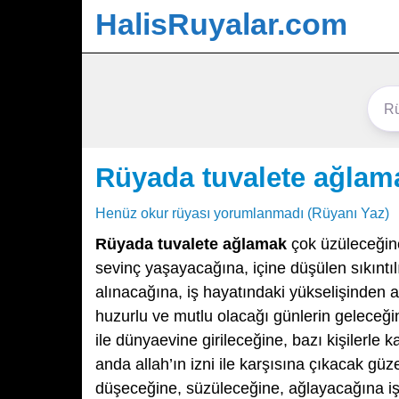
HalisRuyalar.com
Rüyada tuvalete ağlam
Henüz okur rüyası yorumlanmadı (Rüyanı Yaz)
Rüyada tuvalete ağlamak
çok üzüleceğine
sevinç yaşayacağına, içine düşülen sıkıntıl
alınacağına, iş hayatındaki yükselişinden a
huzurlu ve mutlu olacağı günlerin geleceği
ile dünyaevine girileceğine, bazı kişilerle ka
anda allah’ın izni ile karşısına çıkacak güz
düşeceğine, süzüleceğine, ağlayacağına işa