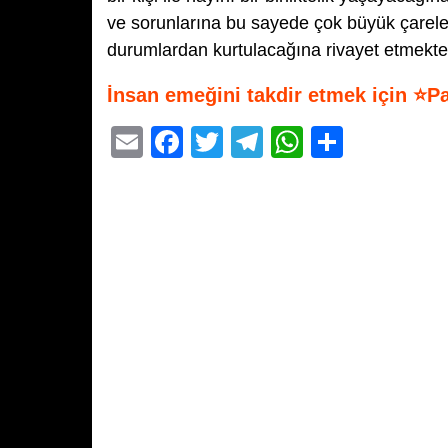
ve sorunlarına bu sayede çok büyük çareler
durumlardan kurtulacağına rivayet etmekted
İnsan emeğini takdir etmek için ⭐P
E
F
T
T
W
S
m
a
wi
el
h
h
ail
c
tt
e
at
ar
e
er
gr
s
e
b
a
A
o
m
p
o
p
k