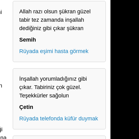
Allah razı olsun şükran güzel
i
tabir tez zamanda inşallah
dediğiniz gibi çıkar şükran
Semih
Rüyada eşimi hasta görmek
İnşallah yorumladığınız gibi
n
çıkar. Tabiriniz çok güzel.
Teşekkürler sağolun
Çetin
Rüyada telefonda küfür duymak
i
ına