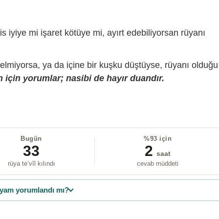
is iyiye mi işaret kötüye mi, ayırt edebiliyorsan rüyanı
gelmiyorsa, ya da içine bir kuşku düştüyse, rüyanı olduğu
 için yorumlar; nasibi de hayır duandır.
Bugün
%93 için
33
2
saat
rüya te’vîl kılındı
cevab müddeti
yam yorumlandı mı?