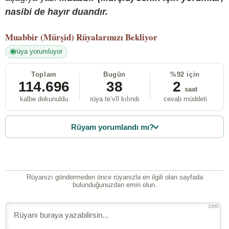
nasibi de hayır duandır.
Muabbir (Mürşid)
Rüyalarınızı Bekliyor
rüya yorumluyor
Toplam
Bugün
%92 için
114.696
38
2
saat
kalbe dokunuldu
rüya te’vîl kılındı
cevab müddeti
Rüyam yorumlandı mı?
Rüyanızı göndermeden önce rüyanızla en ilgili olan sayfada
bulunduğunuzdan emin olun.
1000