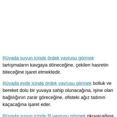
Rüyada suyun içinde ördek yavrusu görmek
tartışmaların kavgaya döneceğine, çekilen hasretin
biteceğine işaret etmektedir.
Rüyada evde içinde ördek yavrusu görmek
bolluk ve
bereket dolu bir yuvaya sahip olunacağına, işine olan
bağlılığının zarar göreceğine, ofisteki ağız tadının
kaçacağına işaret eder.
Rüyada suyun içinde fil yavrusu görmek
okuyacağına