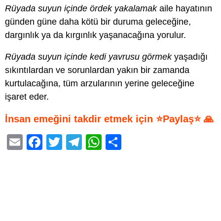
Rüyada suyun içinde ördek yakalamak
aile hayatının
günden güne daha kötü bir duruma geleceğine,
dargınlık ya da kırgınlık yaşanacağına yorulur.
Rüyada suyun içinde kedi yavrusu görmek
yaşadığı
sıkıntılardan ve sorunlardan yakın bir zamanda
kurtulacağına, tüm arzularının yerine geleceğine
işaret eder.
İnsan emeğini takdir etmek için ⭐Paylaş⭐ 🙏
E
F
T
T
W
S
m
a
wi
el
h
h
ail
c
tt
e
at
ar
e
er
gr
s
e
b
a
A
o
m
p