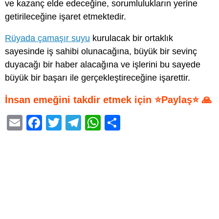
ve kazanç elde edeceğine, sorumlulukların yerine
getirileceğine işaret etmektedir.
Rüyada çamaşır suyu
kurulacak bir ortaklık
sayesinde iş sahibi olunacağına, büyük bir sevinç
duyacağı bir haber alacağına ve işlerini bu sayede
büyük bir başarı ile gerçekleştireceğine işarettir.
İnsan emeğini takdir etmek için ⭐Paylaş⭐ 🙏
E
F
T
T
W
S
m
a
wi
el
h
h
ail
c
tt
e
at
ar
e
er
gr
s
e
b
a
A
o
m
p
o
p