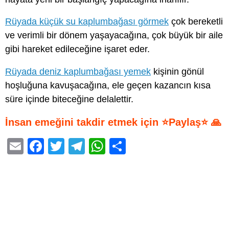
Rüyada küçük su kaplumbağası görmek
çok bereketli
ve verimli bir dönem yaşayacağına, çok büyük bir aile
gibi hareket edileceğine işaret eder.
Rüyada deniz kaplumbağası yemek
kişinin gönül
hoşluğuna kavuşacağına, ele geçen kazancın kısa
süre içinde biteceğine delalettir.
İnsan emeğini takdir etmek için ⭐Paylaş⭐ 🙏
E
F
T
T
W
S
m
a
wi
el
h
h
ail
c
tt
e
at
ar
e
er
gr
s
e
b
a
A
o
m
p