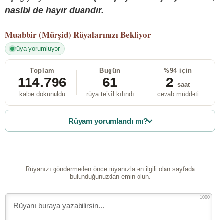
nasibi de hayır duandır.
Muabbir (Mürşid)
Rüyalarınızı Bekliyor
rüya yorumluyor
Toplam
Bugün
%94 için
114.796
61
2
saat
kalbe dokunuldu
rüya te’vîl kılındı
cevab müddeti
Rüyam yorumlandı mı?
Rüyanızı göndermeden önce rüyanızla en ilgili olan sayfada
bulunduğunuzdan emin olun.
1000