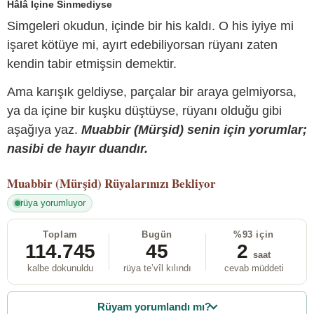
Hâlâ İçine Sinmediyse
Simgeleri okudun, içinde bir his kaldı. O his iyiye mi
işaret kötüye mi, ayırt edebiliyorsan rüyanı zaten
kendin tabir etmişsin demektir.
Ama karışık geldiyse, parçalar bir araya gelmiyorsa,
ya da içine bir kuşku düştüyse, rüyanı olduğu gibi
aşağıya yaz.
Muabbir (Mürşid) senin için yorumlar;
nasibi de hayır duandır.
Muabbir (Mürşid)
Rüyalarınızı Bekliyor
rüya yorumluyor
Toplam
Bugün
%93 için
114.745
45
2
saat
kalbe dokunuldu
rüya te’vîl kılındı
cevab müddeti
Rüyam yorumlandı mı?