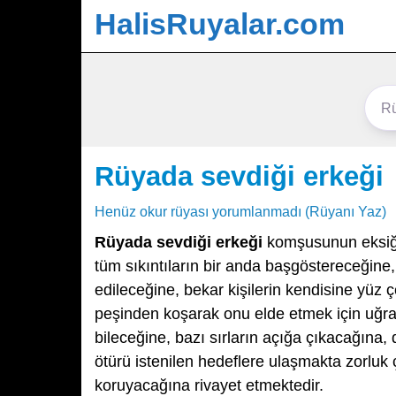
HalisRuyalar.com
Rüyada sevdiği erkeği
Henüz okur rüyası yorumlanmadı (Rüyanı Yaz)
Rüyada sevdiği erkeği
komşusunun eksiği
tüm sıkıntıların bir anda başgöstereceğine,
edileceğine, bekar kişilerin kendisine yüz ç
peşinden koşarak onu elde etmek için uğra
bileceğine, bazı sırların açığa çıkacağına, 
ötürü istenilen hedeflere ulaşmakta zorluk çe
koruyacağına rivayet etmektedir.