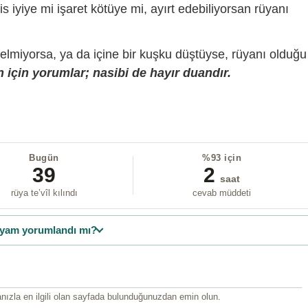
is iyiye mi işaret kötüye mi, ayırt edebiliyorsan rüyanı
gelmiyorsa, ya da içine bir kuşku düştüyse, rüyanı olduğu
 için yorumlar; nasibi de hayır duandır.
Bugün
%93 için
39
2
saat
rüya te’vîl kılındı
cevab müddeti
yam yorumlandı mı?
ızla en ilgili olan sayfada bulunduğunuzdan emin olun.