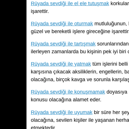
Rüyada sevdiği ile el ele tutuşmak
korkular
işarettir.
Rüyada sevdiği ile oturmak
mutluluğunun, k
güzel ve bereketli işlere gireceğine işarettir
Rüyada sevdiği ile tartışmak
sorunlarından 
ilerleyen zamanlarda bu kişinin pek iyi biri
Rüyada sevdiği ile yatmak
tüm işlerini bel
karşısına çıkacak aksiliklerin, engellerin, 
olacağına, birçok kavga ve sorunla karşılaş
Rüyada sevdiği ile konuşmamak
doyasıya s
konusu olacağına alamet eder.
Rüyada sevdiği ile uyumak
bir süre her şe
olacağına, sevilen kişiler ile yaşanan herha
etmektedir.