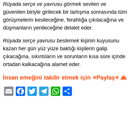
Rüyada serçe ve yavrusu görmek
sevilen ve
güvenilen biriyle girilecek bir tartışma sonrasında tüm
görüşmelerin kesileceğine, ferahlığa çıkılacağına ve
düşmanların yenileceğine delalet eder.
Rüyada serçe yavrusu beslemek
kişinin kuyusunu
kazan her gün yüz yüze baktığı kişilerin galip
çıkacağına, sıkıntıların ve sorunların kısa süre içinde
ortadan kalkacağına alamet eder.
İnsan emeğini takdir etmek için ⭐Paylaş⭐ 🙏
E
F
T
T
W
S
m
a
wi
el
h
h
ail
c
tt
e
at
ar
e
er
gr
s
e
b
a
A