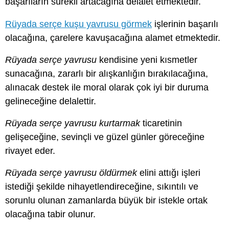
başarıların sürekli artacağına delalet etmektedir.
Rüyada serçe kuşu yavrusu görmek
işlerinin başarılı
olacağına, çarelere kavuşacağına alamet etmektedir.
Rüyada serçe yavrusu
kendisine yeni kısmetler
sunacağına, zararlı bir alışkanlığın bırakılacağına,
alınacak destek ile moral olarak çok iyi bir duruma
gelineceğine delalettir.
Rüyada serçe yavrusu kurtarmak
ticaretinin
gelişeceğine, sevinçli ve güzel günler göreceğine
rivayet eder.
Rüyada serçe yavrusu öldürmek
elini attığı işleri
istediği şekilde nihayetlendireceğine, sıkıntılı ve
sorunlu olunan zamanlarda büyük bir istekle ortak
olacağına tabir olunur.