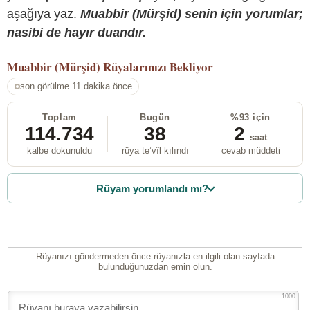
aşağıya yaz.
Muabbir (Mürşid) senin için yorumlar;
nasibi de hayır duandır.
Muabbir (Mürşid)
Rüyalarınızı Bekliyor
son görülme 11 dakika önce
Toplam
Bugün
%93 için
114.734
38
2
saat
kalbe dokunuldu
rüya te’vîl kılındı
cevab müddeti
Rüyam yorumlandı mı?
Rüyanızı göndermeden önce rüyanızla en ilgili olan sayfada
bulunduğunuzdan emin olun.
1000