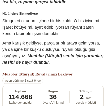
tek his, rüyanın gerçek tabiridir.
Hâlâ İçine Sinmediyse
Simgeleri okudun, içinde bir his kaldı. O his iyiye mi
işaret kötüye mi, ayırt edebiliyorsan rüyanı zaten
kendin tabir etmişsin demektir.
Ama karışık geldiyse, parçalar bir araya gelmiyorsa,
ya da içine bir kuşku düştüyse, rüyanı olduğu gibi
aşağıya yaz.
Muabbir (Mürşid) senin için yorumlar;
nasibi de hayır duandır.
Muabbir (Mürşid)
Rüyalarınızı Bekliyor
son görülme 1 saat önce
Toplam
Bugün
%92 için
114.668
36
2
saat
kalbe dokunuldu
rüya te’vîl kılındı
cevab müddeti