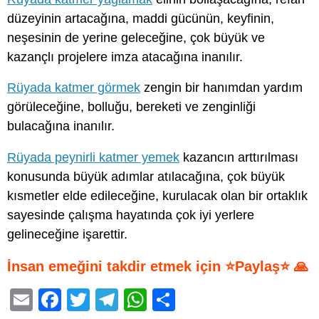
düzeyinin artacağına, maddi gücünün, keyfinin,
neşesinin de yerine geleceğine, çok büyük ve
kazançlı projelere imza atacağına inanılır.
Rüyada katmer görmek
zengin bir hanımdan yardım
görüleceğine, bolluğu, bereketi ve zenginliği
bulacağına inanılır.
Rüyada peynirli katmer yemek
kazancın arttırılması
konusunda büyük adımlar atılacağına, çok büyük
kısmetler elde edileceğine, kurulacak olan bir ortaklık
sayesinde çalışma hayatında çok iyi yerlere
gelineceğine işarettir.
İnsan emeğini takdir etmek için ⭐Paylaş⭐ 🙏
E
F
T
T
W
S