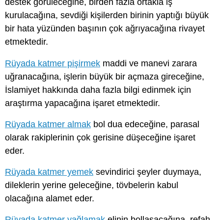
destek görüleceğine, birden fazla ortakla iş
kurulacağına, sevdiği kişilerden birinin yaptığı büyük
bir hata yüzünden başının çok ağrıyacağına rivayet
etmektedir.
Rüyada katmer pişirmek
maddi ve manevi zarara
uğranacağına, işlerin büyük bir açmaza gireceğine,
İslamiyet hakkında daha fazla bilgi edinmek için
araştırma yapacağına işaret etmektedir.
Rüyada katmer almak
bol dua edeceğine, parasal
olarak rakiplerinin çok gerisine düşeceğine işaret
eder.
Rüyada katmer yemek
sevindirici şeyler duymaya,
dileklerin yerine geleceğine, tövbelerin kabul
olacağına alamet eder.
Rüyada katmer yağlamak
elinin bollaşacağına, refah