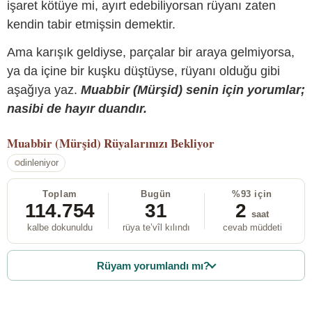
işaret kötüye mi, ayırt edebiliyorsan rüyanı zaten
kendin tabir etmişsin demektir.
Ama karışık geldiyse, parçalar bir araya gelmiyorsa,
ya da içine bir kuşku düştüyse, rüyanı olduğu gibi
aşağıya yaz.
Muabbir (Mürşid) senin için yorumlar;
nasibi de hayır duandır.
Muabbir (Mürşid)
Rüyalarınızı Bekliyor
dinleniyor
Toplam
Bugün
%93 için
114.754
31
2
saat
kalbe dokunuldu
rüya te’vîl kılındı
cevab müddeti
Rüyam yorumlandı mı?