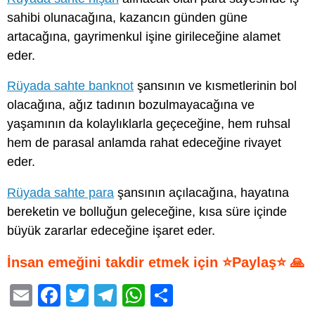
sahibi olunacağına, kazancın günden güne
artacağına, gayrimenkul işine girileceğine alamet
eder.
Rüyada sahte banknot
şansının ve kısmetlerinin bol
olacağına, ağız tadının bozulmayacağına ve
yaşamının da kolaylıklarla geçeceğine, hem ruhsal
hem de parasal anlamda rahat edeceğine rivayet
eder.
Rüyada sahte para
şansının açılacağına, hayatına
bereketin ve bolluğun geleceğine, kısa süre içinde
büyük zararlar edeceğine işaret eder.
İnsan emeğini takdir etmek için ⭐Paylaş⭐ 🙏
E
F
T
T
W
S