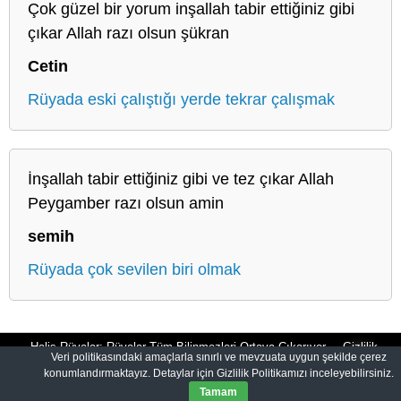
Çok güzel bir yorum inşallah tabir ettiğiniz gibi
çıkar Allah razı olsun şükran
Cetin
Rüyada eski çalıştığı yerde tekrar çalışmak
İnşallah tabir ettiğiniz gibi ve tez çıkar Allah
Peygamber razı olsun amin
semih
Rüyada çok sevilen biri olmak
Halis Rüyalar: Rüyalar Tüm Bilinmezleri Ortaya Çıkarıyor
Gizlilik
Veri politikasındaki amaçlarla sınırlı ve mevzuata uygun şekilde çerez
konumlandırmaktayız. Detaylar için Gizlilik Politikamızı inceleyebilirsiniz.
Politikası
Tamam
© 2012-2026
HalisRuyalar.com
|
Tüm Hakları Saklıdır.