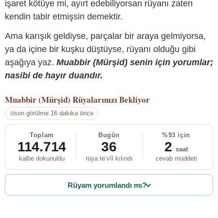
işaret kötüye mi, ayırt edebiliyorsan rüyanı zaten
kendin tabir etmişsin demektir.
Ama karışık geldiyse, parçalar bir araya gelmiyorsa,
ya da içine bir kuşku düştüyse, rüyanı olduğu gibi
aşağıya yaz.
Muabbir (Mürşid) senin için yorumlar;
nasibi de hayır duandır.
Muabbir (Mürşid)
Rüyalarınızı Bekliyor
son görülme 16 dakika önce
Toplam
Bugün
%93 için
114.714
36
2
saat
kalbe dokunuldu
rüya te’vîl kılındı
cevab müddeti
Rüyam yorumlandı mı?