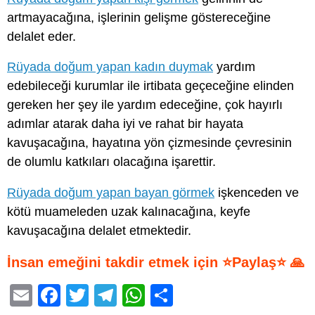
artmayacağına, işlerinin gelişme göstereceğine
delalet eder.
Rüyada doğum yapan kadın duymak
yardım
edebileceği kurumlar ile irtibata geçeceğine elinden
gereken her şey ile yardım edeceğine, çok hayırlı
adımlar atarak daha iyi ve rahat bir hayata
kavuşacağına, hayatına yön çizmesinde çevresinin
de olumlu katkıları olacağına işarettir.
Rüyada doğum yapan bayan görmek
işkenceden ve
kötü muameleden uzak kalınacağına, keyfe
kavuşacağına delalet etmektedir.
İnsan emeğini takdir etmek için ⭐Paylaş⭐ 🙏
E
F
T
T
W
S