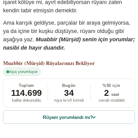
işaret kötüye mi, ayırt edebiliyorsan rüyanı zaten
kendin tabir etmişsin demektir.
Ama karışık geldiyse, parçalar bir araya gelmiyorsa,
ya da içine bir kuşku düştüyse, rüyanı olduğu gibi
aşağıya yaz.
Muabbir (Mürşid) senin için yorumlar;
nasibi de hayır duandır.
Muabbir (Mürşid)
Rüyalarınızı Bekliyor
rüya yorumluyor
Toplam
Bugün
%92 için
114.699
34
2
saat
kalbe dokunuldu
rüya te’vîl kılındı
cevab müddeti
Rüyam yorumlandı mı?