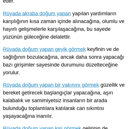
eder.
Rüyada akraba doğum yapan
yapılan yardımların
karşılığının kısa zaman içinde alınacağına, olumlu ve
hayırlı gelişmelerle karşılaşacağına, bu sayede
yüzünün güleceğine delalettir.
Rüyada doğum yapan geyik görmek
keyfinin ve de
sağlığının bozulacağına, ancak daha sonra yapacağı
bazı girişimler sayesinde durumunu düzelteceğine
yorulur.
Rüyada doğum yapan bir yakınını görmek
güzellik ve
bereket getirecek başlangıçlar yapacağına, aşırı
kalabalık ve samimiyetsiz insanların bir arada
bulunduğu toplantılara katılarak can sıkıntısı
yaşayacağına inanılır.
Rüyada doğum yapan kişi görmek
gelirinin de