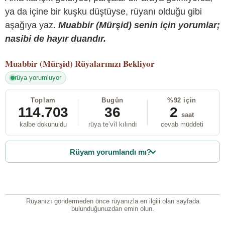
ya da içine bir kuşku düştüyse, rüyanı olduğu gibi
aşağıya yaz.
Muabbir (Mürşid) senin için yorumlar;
nasibi de hayır duandır.
Muabbir (Mürşid)
Rüyalarınızı Bekliyor
rüya yorumluyor
Toplam
Bugün
%92 için
114.703
36
2
saat
kalbe dokunuldu
rüya te’vîl kılındı
cevab müddeti
Rüyam yorumlandı mı?
Rüyanızı göndermeden önce rüyanızla en ilgili olan sayfada
bulunduğunuzdan emin olun.