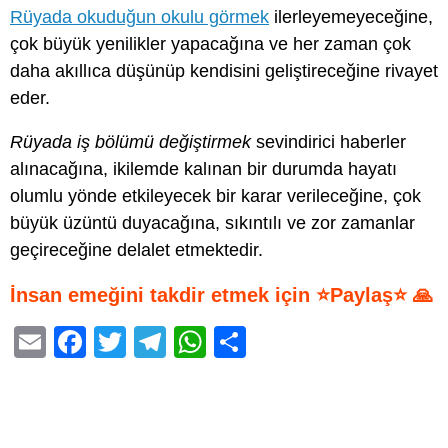
Rüyada okuduğun okulu görmek
ilerleyemeyeceğine,
çok büyük yenilikler yapacağına ve her zaman çok
daha akıllıca düşünüp kendisini geliştireceğine rivayet
eder.
Rüyada iş bölümü değiştirmek
sevindirici haberler
alınacağına, ikilemde kalınan bir durumda hayatı
olumlu yönde etkileyecek bir karar verileceğine, çok
büyük üzüntü duyacağına, sıkıntılı ve zor zamanlar
geçireceğine delalet etmektedir.
İnsan emeğini takdir etmek için ⭐Paylaş⭐ 🙏
E
F
T
T
W
S
m
a
wi
el
h
h
ail
c
tt
e
at
ar
e
er
gr
s
e