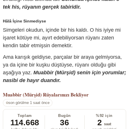
tek his, rüyanın gerçek tabiridir.
Hâlâ İçine Sinmediyse
Simgeleri okudun, içinde bir his kaldı. O his iyiye mi
işaret kötüye mi, ayırt edebiliyorsan rüyanı zaten
kendin tabir etmişsin demektir.
Ama karışık geldiyse, parçalar bir araya gelmiyorsa,
ya da içine bir kuşku düştüyse, rüyanı olduğu gibi
aşağıya yaz.
Muabbir (Mürşid) senin için yorumlar;
nasibi de hayır duandır.
Muabbir (Mürşid)
Rüyalarınızı Bekliyor
son görülme 1 saat önce
Toplam
Bugün
%92 için
114.668
36
2
saat