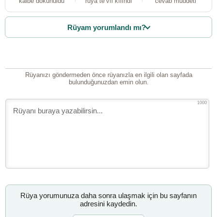
kalbe dokunuldu
rüya te’vîl kılındı
cevab müddeti
Rüyam yorumlandı mı?
Rüyanızı göndermeden önce rüyanızla en ilgili olan sayfada
bulunduğunuzdan emin olun.
1000
Rüya yorumunuza daha sonra ulaşmak için bu sayfanın
adresini kaydedin.