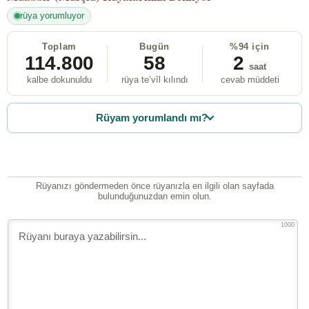
rüya yorumluyor
Toplam
Bugün
%94 için
114.800
58
2
saat
kalbe dokunuldu
rüya te’vîl kılındı
cevab müddeti
Rüyam yorumlandı mı?
Rüyanızı göndermeden önce rüyanızla en ilgili olan sayfada
bulunduğunuzdan emin olun.
1000