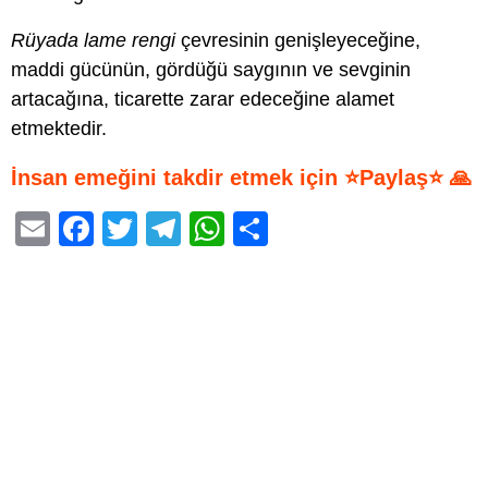
Rüyada lame rengi
çevresinin genişleyeceğine,
maddi gücünün, gördüğü saygının ve sevginin
artacağına, ticarette zarar edeceğine alamet
etmektedir.
İnsan emeğini takdir etmek için ⭐Paylaş⭐ 🙏
E
F
T
T
W
S
m
a
wi
el
h
h
ail
c
tt
e
at
ar
e
er
gr
s
e
b
a
A
o
m
p
o
p
k