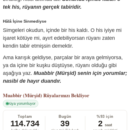
tek his, rüyanın gerçek tabiridir.
Hâlâ İçine Sinmediyse
Simgeleri okudun, içinde bir his kaldı. O his iyiye mi
işaret kötüye mi, ayırt edebiliyorsan rüyanı zaten
kendin tabir etmişsin demektir.
Ama karışık geldiyse, parçalar bir araya gelmiyorsa,
ya da içine bir kuşku düştüyse, rüyanı olduğu gibi
aşağıya yaz.
Muabbir (Mürşid) senin için yorumlar;
nasibi de hayır duandır.
Muabbir (Mürşid)
Rüyalarınızı Bekliyor
rüya yorumluyor
Toplam
Bugün
%93 için
114.734
39
2
saat