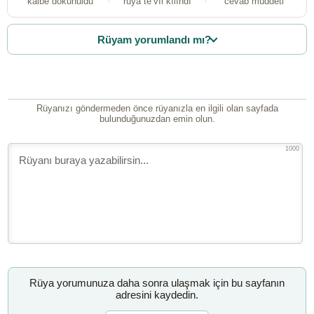
kalbe dokunuldu
rüya te’vîl kılındı
cevab müddeti
Rüyam yorumlandı mı?
Rüyanızı göndermeden önce rüyanızla en ilgili olan sayfada
bulunduğunuzdan emin olun.
1000
Rüya yorumunuza daha sonra ulaşmak için bu sayfanın
adresini kaydedin.