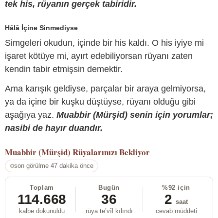
tek his, rüyanın gerçek tabiridir.
Hâlâ İçine Sinmediyse
Simgeleri okudun, içinde bir his kaldı. O his iyiye mi
işaret kötüye mi, ayırt edebiliyorsan rüyanı zaten
kendin tabir etmişsin demektir.
Ama karışık geldiyse, parçalar bir araya gelmiyorsa,
ya da içine bir kuşku düştüyse, rüyanı olduğu gibi
aşağıya yaz.
Muabbir (Mürşid) senin için yorumlar;
nasibi de hayır duandır.
Muabbir (Mürşid)
Rüyalarınızı Bekliyor
son görülme 47 dakika önce
Toplam
Bugün
%92 için
114.668
36
2
saat
kalbe dokunuldu
rüya te’vîl kılındı
cevab müddeti