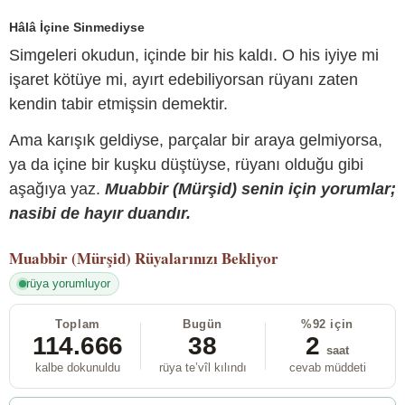
Hâlâ İçine Sinmediyse
Simgeleri okudun, içinde bir his kaldı. O his iyiye mi
işaret kötüye mi, ayırt edebiliyorsan rüyanı zaten
kendin tabir etmişsin demektir.
Ama karışık geldiyse, parçalar bir araya gelmiyorsa,
ya da içine bir kuşku düştüyse, rüyanı olduğu gibi
aşağıya yaz.
Muabbir (Mürşid) senin için yorumlar;
nasibi de hayır duandır.
Muabbir (Mürşid)
Rüyalarınızı Bekliyor
rüya yorumluyor
Toplam
Bugün
%92 için
114.666
38
2
saat
kalbe dokunuldu
rüya te’vîl kılındı
cevab müddeti