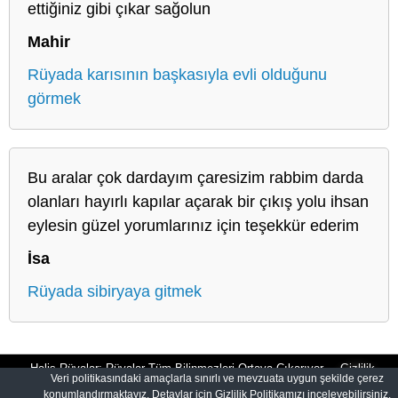
ettiğiniz gibi çıkar sağolun
Mahir
Rüyada karısının başkasıyla evli olduğunu
görmek
Bu aralar çok dardayım çaresizim rabbim darda
olanları hayırlı kapılar açarak bir çıkış yolu ihsan
eylesin güzel yorumlarınız için teşekkür ederim
İsa
Rüyada sibiryaya gitmek
Halis Rüyalar: Rüyalar Tüm Bilinmezleri Ortaya Çıkarıyor
Gizlilik
Veri politikasındaki amaçlarla sınırlı ve mevzuata uygun şekilde çerez
konumlandırmaktayız. Detaylar için Gizlilik Politikamızı inceleyebilirsiniz.
Politikası