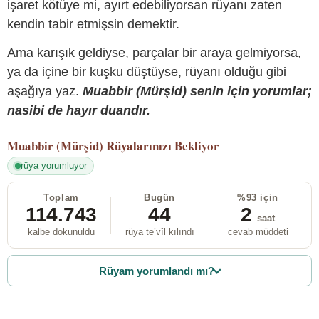
işaret kötüye mi, ayırt edebiliyorsan rüyanı zaten
kendin tabir etmişsin demektir.
Ama karışık geldiyse, parçalar bir araya gelmiyorsa,
ya da içine bir kuşku düştüyse, rüyanı olduğu gibi
aşağıya yaz.
Muabbir (Mürşid) senin için yorumlar;
nasibi de hayır duandır.
Muabbir (Mürşid)
Rüyalarınızı Bekliyor
rüya yorumluyor
Toplam
Bugün
%93 için
114.743
44
2
saat
kalbe dokunuldu
rüya te’vîl kılındı
cevab müddeti
Rüyam yorumlandı mı?