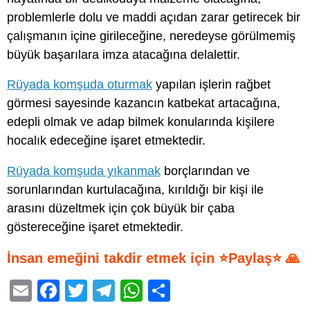
problemlerle dolu ve maddi açıdan zarar getirecek bir
çalışmanın içine girileceğine, neredeyse görülmemiş
büyük başarılara imza atacağına delalettir.
Rüyada komşuda oturmak
yapılan işlerin rağbet
görmesi sayesinde kazancın katbekat artacağına,
edepli olmak ve adap bilmek konularında kişilere
hocalık edeceğine işaret etmektedir.
Rüyada komşuda yıkanmak
borçlarından ve
sorunlarından kurtulacağına, kırıldığı bir kişi ile
arasını düzeltmek için çok büyük bir çaba
göstereceğine işaret etmektedir.
İnsan emeğini takdir etmek için ⭐Paylaş⭐ 🙏
E
F
T
T
W
S