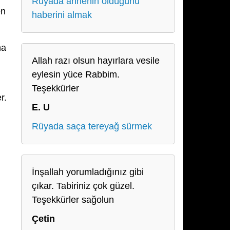
Rüyada annenin öldüğünü
en
haberini almak
na
Allah razı olsun hayırlara vesile
eylesin yüce Rabbim.
Teşekkürler
r.
E. U
Rüyada saça tereyağ sürmek
İnşallah yorumladığınız gibi
çıkar. Tabiriniz çok güzel.
Teşekkürler sağolun
Çetin