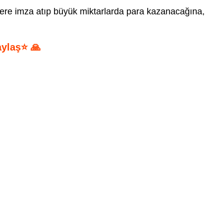
şlere imza atıp büyük miktarlarda para kazanacağına,
aylaş⭐ 🙏