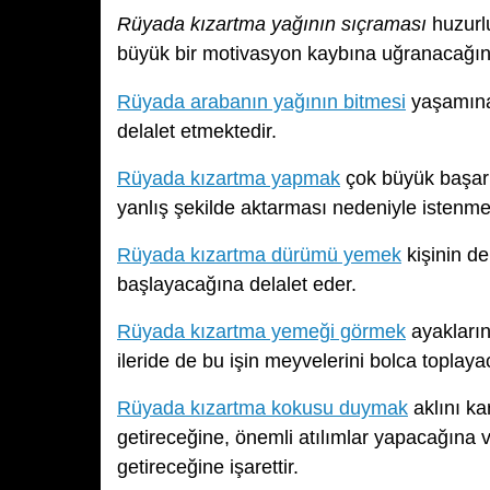
Rüyada kızartma yağının sıçraması
huzurl
büyük bir motivasyon kaybına uğranacağın
Rüyada arabanın yağının bitmesi
yaşamına 
delalet etmektedir.
Rüyada kızartma yapmak
çok büyük başarı
yanlış şekilde aktarması nedeniyle isten
Rüyada kızartma dürümü yemek
kişinin d
başlayacağına delalet eder.
Rüyada kızartma yemeği görmek
ayakların
ileride de bu işin meyvelerini bolca toplaya
Rüyada kızartma kokusu duymak
aklını ka
getireceğine, önemli atılımlar yapacağına
getireceğine işarettir.