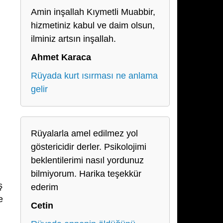
Amin inşallah Kıymetli Muabbir,
hizmetiniz kabul ve daim olsun,
ilminiz artsın inşallah.
Ahmet Karaca
Rüyada kurt ısırması ne anlama
gelir
Rüyalarla amel edilmez yol
göstericidir derler. Psikolojimi
beklentilerimi nasıl yordunuz
bilmiyorum. Harika teşekkür
ş
ederim
e
Cetin