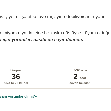
is iyiye mi işaret kötüye mi, ayırt edebiliyorsan rüyanı
gelmiyorsa, ya da içine bir kuşku düştüyse, rüyanı olduğu
 için yorumlar; nasibi de hayır duandır.
Bugün
%92 için
36
2
saat
rüya te’vîl kılındı
cevab müddeti
yam yorumlandı mı?