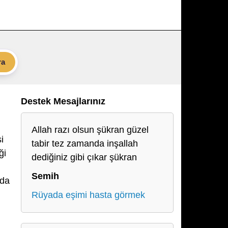
ra
Destek Mesajlarınız
Allah razı olsun şükran güzel
i
tabir tez zamanda inşallah
ği
dediğiniz gibi çıkar şükran
Semih
nda
Rüyada eşimi hasta görmek