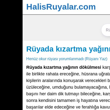
HalisRuyalar.com
Rüyada kızartma yağın
Henüz okur rüyası yorumlanmadı (Rüyanı Yaz)
Rüyada kızartma yağının dökülmesi
karş
ile birlikte rahata ereceğine, hüsrana uğra
kişilerin aralarında konuşarak verecekleri 
üzüleceğine, umduğunu bulamayacağına, ha
başını her daim dik tutmayı bileceğine, karş
sonra kendisini tamamen iş hayatına verec
başarılar elde edeceğine ve ferahlığa kavuş